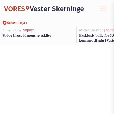
VORES
Vester Skerninge
Seneste nyt ›
3 timer siden |
VEJRET
05-08-2026 13:00 |
BOLI
Sol og blæst i dagens vejrskifte
Eksklusiv bolig for 3
kommet til salg i Vest
og de dyreste boliger 