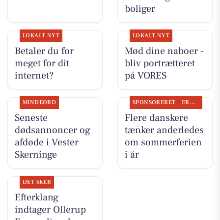
boliger
LOKALT NYT
LOKALT NYT
Betaler du for
Mød dine naboer -
meget for dit
bliv portrætteret
internet?
på VORES
MINDEORD
SPONSORERET
ERHVERV
Seneste
Flere danskere
dødsannoncer og
tænker anderledes
afdøde i Vester
om sommerferien
Skerninge
i år
DET SKER
Efterklang
indtager Ollerup