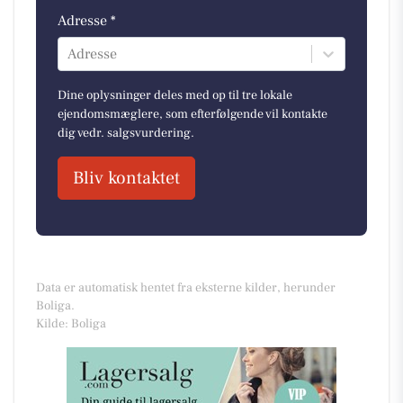
Adresse *
Adresse
Dine oplysninger deles med op til tre lokale
ejendomsmæglere, som efterfølgende vil kontakte
dig vedr. salgsvurdering.
Bliv kontaktet
Data er automatisk hentet fra eksterne kilder, herunder
Boliga.
Kilde: Boliga