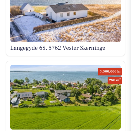
Langegyde 68, 5762 Vester Skerninge
5.500.000 kr
2
280 m