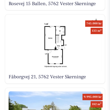
Rosevej 15 Ballen, 5762 Vester Skerninge
745.000 kr
2
133 m
Fåborgvej 21, 5762 Vester Skerninge
9.995.000 kr
2
182 m