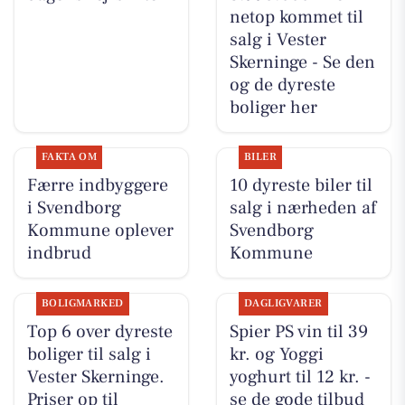
netop kommet til
salg i Vester
Skerninge - Se den
og de dyreste
boliger her
FAKTA OM
BILER
Færre indbyggere
10 dyreste biler til
i Svendborg
salg i nærheden af
Kommune oplever
Svendborg
indbrud
Kommune
BOLIGMARKED
DAGLIGVARER
Top 6 over dyreste
Spier PS vin til 39
boliger til salg i
kr. og Yoggi
Vester Skerninge.
yoghurt til 12 kr. -
Priser op til
se de gode tilbud