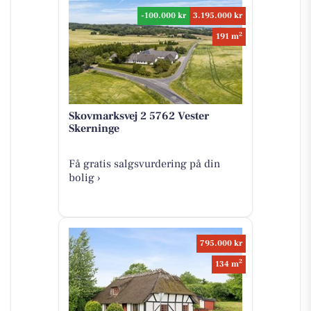
-100.000 kr
3.195.000 kr
2
191 m
Skovmarksvej 2 5762 Vester
Skerninge
Få gratis salgsvurdering på din
bolig ›
795.000 kr
2
134 m