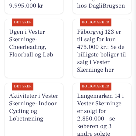
9.995.000 kr
hos DagliBrugsen
DET SKER
BOLIGMARKED
Ugen i Vester
Fåborgvej 123 er
Skerninge:
til salg for kun
Cheerleading,
475.000 kr.: Se de
Floorball og Løb
billigste boliger til
salg i Vester
Skerninge her
DET SKER
BOLIGMARKED
Aktiviteter i Vester
Langemarken 14 i
Skerninge: Indoor
Vester Skerninge
Cycling og
er solgt for
Løbetræning
2.850.000 - se
køberen og 3
andre solgte