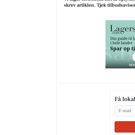
skrev artiklen. Tjek tilbudsavise
Få loka
Email