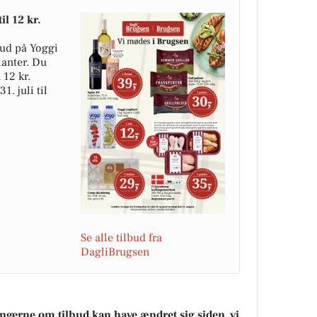
il 12 kr.
bud på Yoggi
ianter. Du
 12 kr.
. juli til
Se alle tilbud fra
DagliBrugsen
ningerne om tilbud kan have ændret sig siden, vi