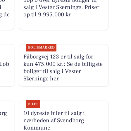
00
Top 6 over dyreste boliger til
i
salg i Vester Skerninge. Priser
g de
op til 9.995.000 kr
BOLIGMARKED
Fåborgvej 123 er til salg for
 Løb
kun 475.000 kr.: Se de billigste
boliger til salg i Vester
Skerninge her
BILER
org
10 dyreste biler til salg i
nærheden af Svendborg
Kommune