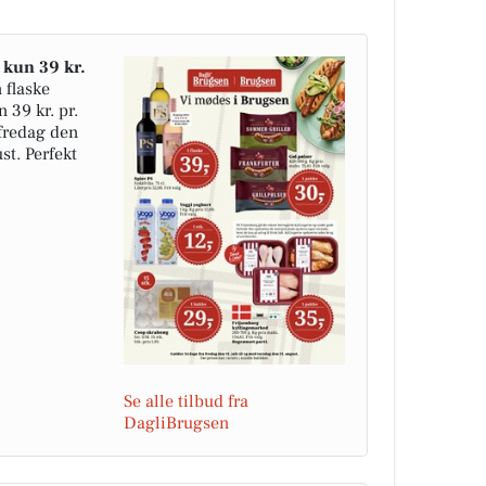
l kun 39 kr.
 flaske
n 39 kr. pr.
 fredag den
st. Perfekt
Se alle tilbud fra
DagliBrugsen