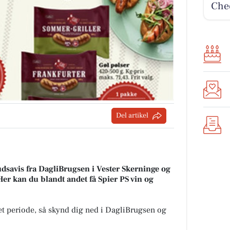
Chee
Del artikel
udsavis fra DagliBrugsen i Vester Skerninge og
Her kan du blandt andet få Spier PS vin og
et periode, så skynd dig ned i DagliBrugsen og