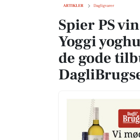
Spier PS vin til 39 kr. og Yoggi yoghurt
ARTIKLER
Dagligvarer
Spier PS vin 
Yoggi yoghurt
de gode til
DagliBrugs