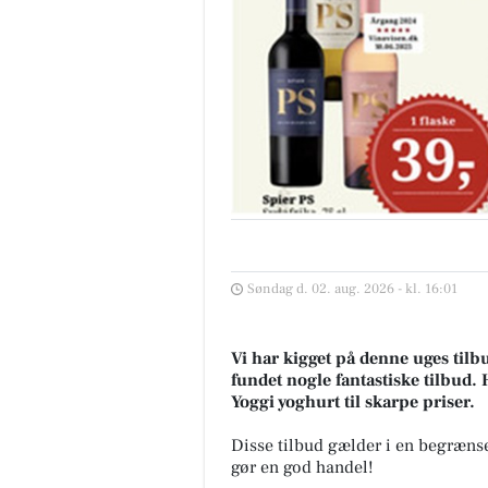
Søndag d. 02. aug. 2026 - kl. 16:01
Vi har kigget på denne uges tilb
fundet nogle fantastiske tilbud. 
Yoggi yoghurt til skarpe priser.
Disse tilbud gælder i en begræns
gør en god handel!