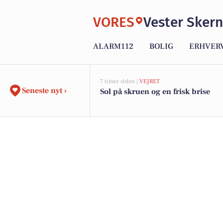
VORES
Vester Skern
ALARM112
BOLIG
ERHVER
7 timer siden |
VEJRET
Seneste nyt ›
Sol på skruen og en frisk brise