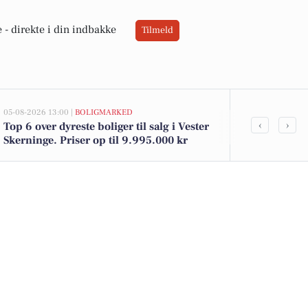
 -
direkte i din indbakke
Tilmeld
05-08-2026 13:00 |
BOLIGMARKED
02-08-2026 16:01
‹
›
Top 6 over dyreste boliger til salg i Vester
Spier PS vin 
Skerninge. Priser op til 9.995.000 kr
12 kr. - se d
DagliBrugse