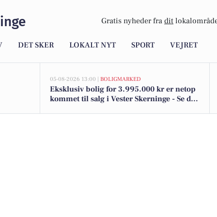
inge
Gratis nyheder fra
dit
lokalområde
V
DET SKER
LOKALT NYT
SPORT
VEJRET
05-08-2026 13:00 |
BOLIGMARKED
Eksklusiv bolig for 3.995.000 kr er netop
kommet til salg i Vester Skerninge - Se den
og de dyreste boliger her