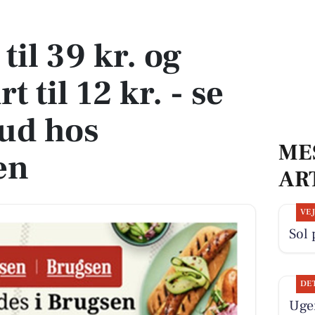
 til 12 kr. - se de gode tilbud hos DagliBrugsen
til 39 kr. og
 til 12 kr. - se
bud hos
ME
en
AR
VE
Sol 
DE
Ugen