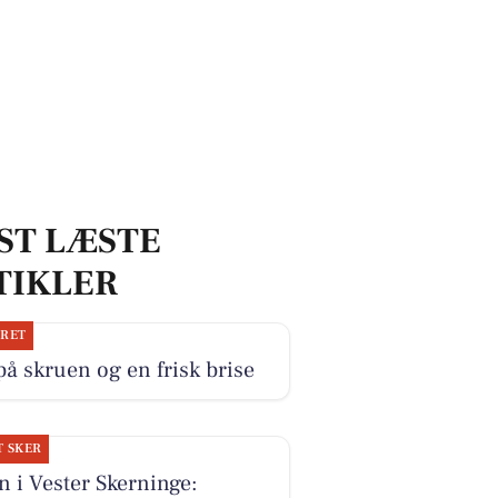
ST LÆSTE
TIKLER
JRET
på skruen og en frisk brise
T SKER
 i Vester Skerninge: