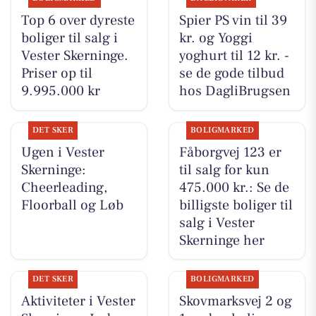
Top 6 over dyreste
Spier PS vin til 39
boliger til salg i
kr. og Yoggi
Vester Skerninge.
yoghurt til 12 kr. -
Priser op til
se de gode tilbud
9.995.000 kr
hos DagliBrugsen
DET SKER
BOLIGMARKED
Ugen i Vester
Fåborgvej 123 er
Skerninge:
til salg for kun
Cheerleading,
475.000 kr.: Se de
Floorball og Løb
billigste boliger til
salg i Vester
Skerninge her
DET SKER
BOLIGMARKED
Aktiviteter i Vester
Skovmarksvej 2 og