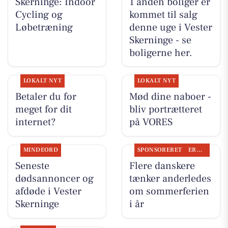
Skerninge: Indoor
1 anden boliger er
Cycling og
kommet til salg
Løbetræning
denne uge i Vester
Skerninge - se
boligerne her.
LOKALT NYT
LOKALT NYT
Betaler du for
Mød dine naboer -
meget for dit
bliv portrætteret
internet?
på VORES
MINDEORD
SPONSORERET
ERHVERV
Seneste
Flere danskere
dødsannoncer og
tænker anderledes
afdøde i Vester
om sommerferien
Skerninge
i år