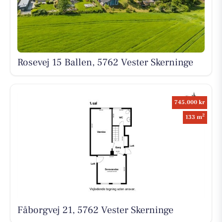
Rosevej 15 Ballen, 5762 Vester Skerninge
745.000 kr
2
133 m
Fåborgvej 21, 5762 Vester Skerninge