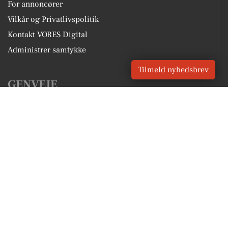
For annoncører
Vilkår og Privatlivspolitik
Kontakt VORES Digital
Administrer samtykke
Tilmeld nyhedsbrev
GENVEJE
Seneste nyt fra Vester Skerninge
Vores lokale erhverv
Kalenderen for Vester Skerninge
Fakta om Vester Skerninge
Erhvervsartikler
Svendborg Kommune
Få en gratis salgsvurdering
Sponsoreret indhold