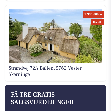
9.995.000 kr
2
182 m
Strandvej 72A Ballen, 5762 Vester
Skerninge
FÅ TRE GRATIS
SALGSVURDERINGER