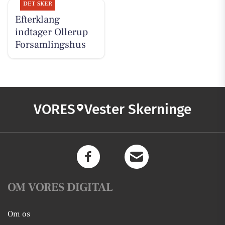
DET SKER
Efterklang
indtager Ollerup
Forsamlingshus
VORES
Vester Skerninge
OM VORES DIGITAL
Om os