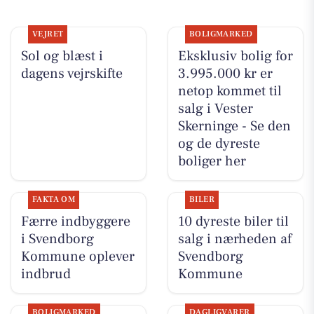
VEJRET
BOLIGMARKED
Sol og blæst i
Eksklusiv bolig for
dagens vejrskifte
3.995.000 kr er
netop kommet til
salg i Vester
Skerninge - Se den
og de dyreste
boliger her
FAKTA OM
BILER
Færre indbyggere
10 dyreste biler til
i Svendborg
salg i nærheden af
Kommune oplever
Svendborg
indbrud
Kommune
BOLIGMARKED
DAGLIGVARER