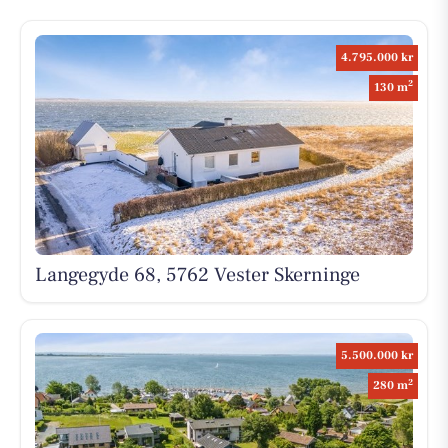
4.795.000 kr
2
130 m
Langegyde 68, 5762 Vester Skerninge
5.500.000 kr
2
280 m