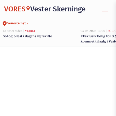
VORES
Vester Skerninge
Seneste nyt ›
18 timer siden |
VEJRET
05-08-2026 13:00 |
BOLI
Sol og blæst i dagens vejrskifte
Eksklusiv bolig for 3
kommet til salg i Vest
og de dyreste boliger 