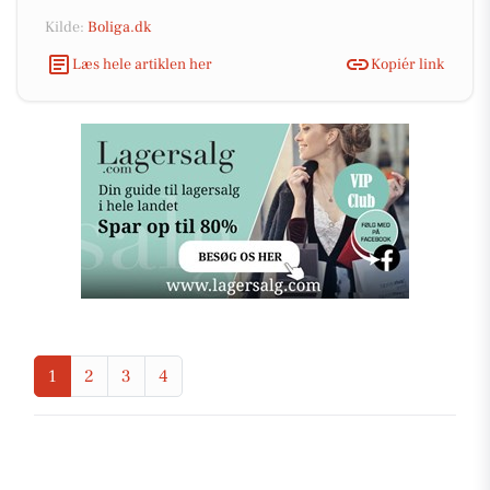
Kilde:
Boliga.dk
Læs hele artiklen her
Kopiér link
1
2
3
4