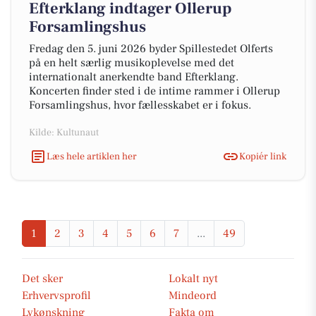
Efterklang indtager Ollerup
Forsamlingshus
Fredag den 5. juni 2026 byder Spillestedet Olferts
på en helt særlig musikoplevelse med det
internationalt anerkendte band Efterklang.
Koncerten finder sted i de intime rammer i Ollerup
Forsamlingshus, hvor fællesskabet er i fokus.
Kilde: Kultunaut
Læs hele artiklen her
Kopiér link
1
2
3
4
5
6
7
...
49
Det sker
Lokalt nyt
Erhvervsprofil
Mindeord
Lykønskning
Fakta om