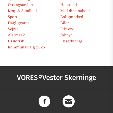
Opslagstavlen
Husstand
Krop & Sundhed
Mød dine naboer
Sport
Boligmarked
Dagligvarer
Biler
Vejret
Erhverv
Alarm112
Jobnyt
Historisk
Læserbidrag
Kommunalvalg 2025
VORES
Vester Skerninge