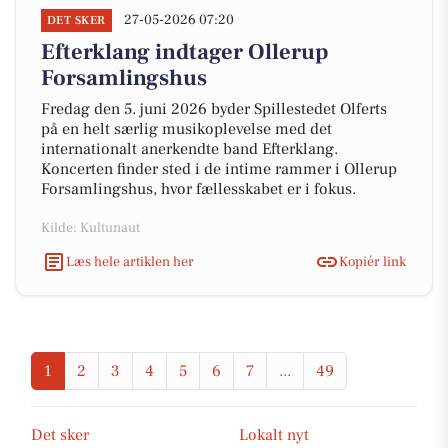
27-05-2026 07:20
DET SKER
Efterklang indtager Ollerup
Forsamlingshus
Fredag den 5. juni 2026 byder Spillestedet Olferts
på en helt særlig musikoplevelse med det
internationalt anerkendte band Efterklang.
Koncerten finder sted i de intime rammer i Ollerup
Forsamlingshus, hvor fællesskabet er i fokus.
Kilde: Kultunaut
Læs hele artiklen her
Kopiér link
1
2
3
4
5
6
7
...
49
Det sker
Lokalt nyt