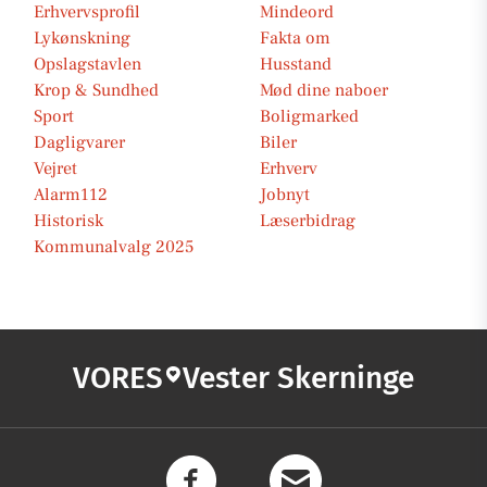
Erhvervsprofil
Mindeord
Lykønskning
Fakta om
Opslagstavlen
Husstand
Krop & Sundhed
Mød dine naboer
Sport
Boligmarked
Dagligvarer
Biler
Vejret
Erhverv
Alarm112
Jobnyt
Historisk
Læserbidrag
Kommunalvalg 2025
VORES
Vester Skerninge