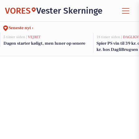
VORES
Vester Skerninge
Seneste nyt ›
5 timer siden |
VEJRET
18 timer siden |
DAGLIGV
Dagen starter køligt, men luner op senere
Spier PS vin til 39 kr.
kr. hos DagliBrugsen