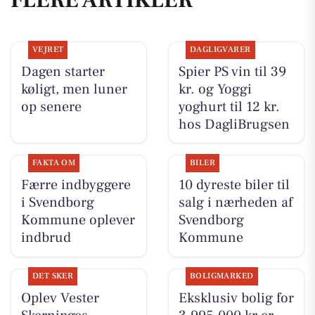
FLERE ARTIKLER
VEJRET
DAGLIGVARER
Dagen starter
Spier PS vin til 39
køligt, men luner
kr. og Yoggi
op senere
yoghurt til 12 kr.
hos DagliBrugsen
FAKTA OM
BILER
Færre indbyggere
10 dyreste biler til
i Svendborg
salg i nærheden af
Kommune oplever
Svendborg
indbrud
Kommune
DET SKER
BOLIGMARKED
Oplev Vester
Eksklusiv bolig for