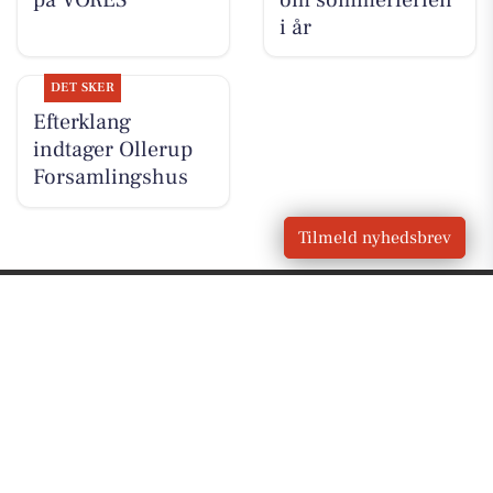
i år
DET SKER
Efterklang
indtager Ollerup
Forsamlingshus
Tilmeld nyhedsbrev
VORES
Vester Skerninge
OM VORES DIGITAL