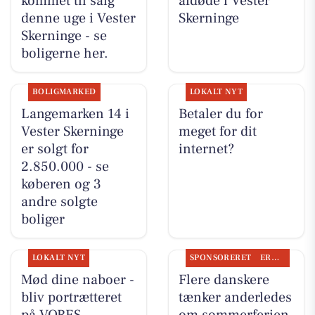
kommet til salg
afdøde i Vester
denne uge i Vester
Skerninge
Skerninge - se
boligerne her.
BOLIGMARKED
LOKALT NYT
Langemarken 14 i
Betaler du for
Vester Skerninge
meget for dit
er solgt for
internet?
2.850.000 - se
køberen og 3
andre solgte
boliger
LOKALT NYT
SPONSORERET
ERHVERV
Mød dine naboer -
Flere danskere
bliv portrætteret
tænker anderledes
på VORES
om sommerferien