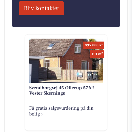
Bliv kontaktet
895.000 kr
2
101 m
Svendborgvej 45 Ollerup 5762
Vester Skerninge
Få gratis salgsvurdering på din
bolig ›