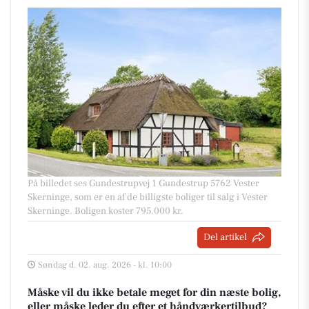
På billedet ses Gundestrupvej 1 Gundestrup 5762 Vester
Skerninge, som er en af de billigste boliger til salg i Vester
Skerninge. Boligen koster 795.000 kr.
Del artikel
Søndag d. 02. aug. 2026 - kl. 10:00
Måske vil du ikke betale meget for din næste bolig,
eller måske leder du efter et håndværkertilbud?