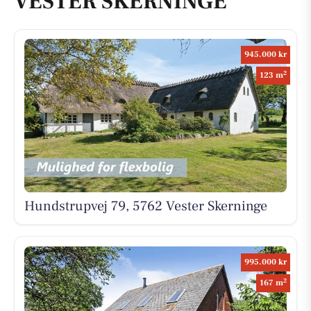
VESTER SKERNINGE
945.000 kr
2
123 m
Hundstrupvej 79, 5762 Vester Skerninge
995.000 kr
2
167 m