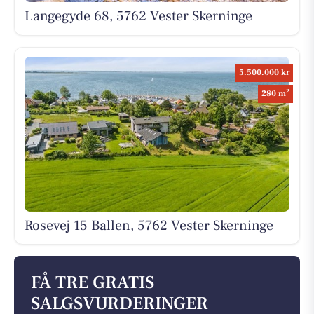
Langegyde 68, 5762 Vester Skerninge
5.500.000 kr
2
280 m
Rosevej 15 Ballen, 5762 Vester Skerninge
FÅ TRE GRATIS
SALGSVURDERINGER