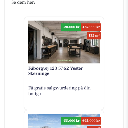
Se dem her:
-20.000 kr
475.000 kr
2
132 m
Fåborgvej 123 5762 Vester
Skerninge
Få gratis salgsvurdering på din
bolig ›
-55.000 kr
695.000 kr