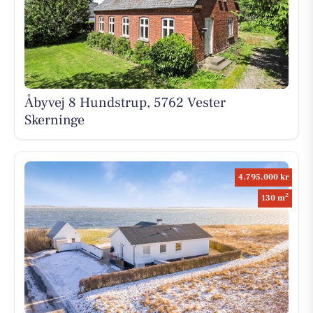
Åbyvej 8 Hundstrup, 5762 Vester
Skerninge
4.795.000 kr
2
130 m