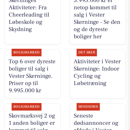
Skerninges
3.995.000 kr er
Aktiviteter: Fra
netop kommet til
Cheerleading til
salg i Vester
Løbeskole og
Skerninge - Se den
Skydning
og de dyreste
boliger her
BOLIGMARKED
DET SKER
Top 6 over dyreste
Aktiviteter i Vester
boliger til salg i
Skerninge: Indoor
Vester Skerninge.
Cycling og
Priser op til
Løbetræning
9.995.000 kr
BOLIGMARKED
MINDEORD
Skovmarksvej 2 og
Seneste
1 anden boliger er
dødsannoncer og