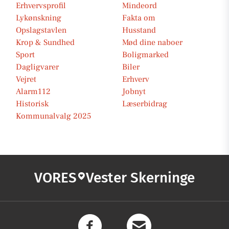
Erhvervsprofil
Mindeord
Lykønskning
Fakta om
Opslagstavlen
Husstand
Krop & Sundhed
Mød dine naboer
Sport
Boligmarked
Dagligvarer
Biler
Vejret
Erhverv
Alarm112
Jobnyt
Historisk
Læserbidrag
Kommunalvalg 2025
VORES
Vester Skerninge