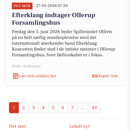
27-05-2026 07:20
DET SKER
Efterklang indtager Ollerup
Forsamlingshus
Fredag den 5. juni 2026 byder Spillestedet Olferts
på en helt særlig musikoplevelse med det
internationalt anerkendte band Efterklang.
Koncerten finder sted i de intime rammer i Ollerup
Forsamlingshus, hvor fællesskabet er i fokus.
Kilde: Kultunaut
Læs hele artiklen her
Kopiér link
1
2
3
4
5
6
7
...
49
Det sker
Lokalt nyt