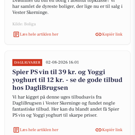
Drømmer du om en bolig i absolut topklasse? Vi
har samlet de dyreste boliger, der lige nu er til salg i
Vester Skerninge.
Kilde: Boliga
Læs hele artiklen her
Kopiér link
02-08-2026 16:01
DAGLIGVARER
Spier PS vin til 39 kr. og Yoggi
yoghurt til 12 kr. - se de gode tilbud
hos DagliBrugsen
Vi har kigget på denne uges tilbudsavis fra
DagliBrugsen i Vester Skerninge og fundet nogle
fantastiske tilbud. Her kan du blandt andet få Spier
PS vin og Yoggi yoghurt til skarpe priser.
Læs hele artiklen her
Kopiér link