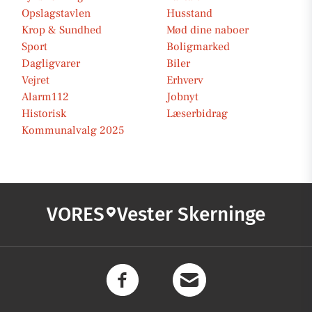
Opslagstavlen
Husstand
Krop & Sundhed
Mød dine naboer
Sport
Boligmarked
Dagligvarer
Biler
Vejret
Erhverv
Alarm112
Jobnyt
Historisk
Læserbidrag
Kommunalvalg 2025
VORES
Vester Skerninge