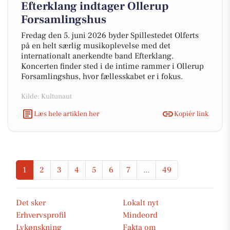
Efterklang indtager Ollerup
Forsamlingshus
Fredag den 5. juni 2026 byder Spillestedet Olferts
på en helt særlig musikoplevelse med det
internationalt anerkendte band Efterklang.
Koncerten finder sted i de intime rammer i Ollerup
Forsamlingshus, hvor fællesskabet er i fokus.
Kilde: Kultunaut
Læs hele artiklen her
Kopiér link
1
2
3
4
5
6
7
...
49
Det sker
Lokalt nyt
Erhvervsprofil
Mindeord
Lykønskning
Fakta om