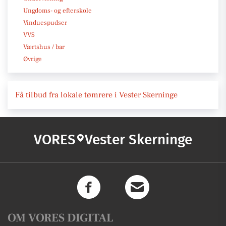
Ungdoms- og efterskole
Vinduespudser
VVS
Værtshus / bar
Øvrige
Få tilbud fra lokale tømrere i Vester Skerninge
VORES
Vester Skerninge
OM VORES DIGITAL