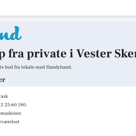
lp fra private i Vester Sk
is bud fra lokale med Handyhand.
er
vask
2 25-60 180.
kemaskinen
deværelset