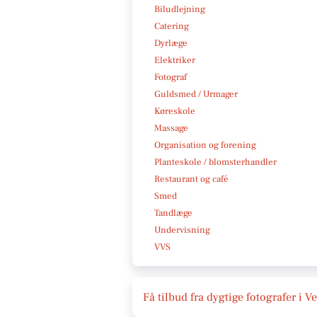
Biludlejning
Catering
Dyrlæge
Elektriker
Fotograf
Guldsmed / Urmager
Køreskole
Massage
Organisation og forening
Planteskole / blomsterhandler
Restaurant og café
Smed
Tandlæge
Undervisning
VVS
Få tilbud fra dygtige fotografer i V