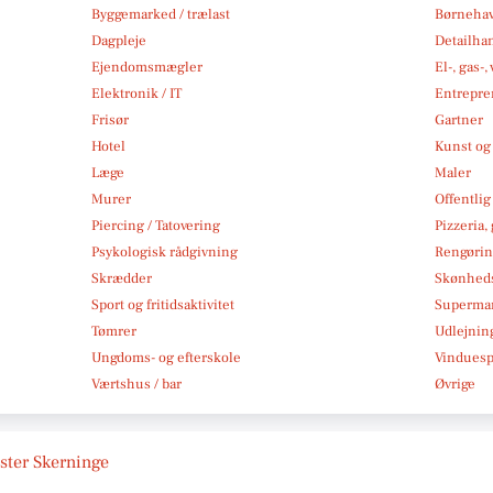
Byggemarked / trælast
Børneha
Dagpleje
Detailha
Ejendomsmægler
El-, gas-
Elektronik / IT
Entrepre
Frisør
Gartner
Hotel
Kunst og 
Læge
Maler
Murer
Offentlig
Piercing / Tatovering
Pizzeria,
Psykologisk rådgivning
Rengøri
Skrædder
Skønheds
Sport og fritidsaktivitet
Superma
Tømrer
Udlejnin
Ungdoms- og efterskole
Vindues
Værtshus / bar
Øvrige
ester Skerninge