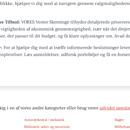
eblikke, hjælper vi dig med at navigere gennem valgmulighederne 
ve Tilbud:
VORES Vester Skerninge tilbyder detaljerede prisoversi
tår vigtigheden af økonomisk gennemsigtighed, især når det dreje
r, der passer til dit budget, og få klare oplysninger om, hvad der
r:
For at hjælpe dig med at træffe informerede beslutninger leve
oplevelser. Læs anmeldelser, udforsk porteføljer og få en forne
kig i en af vores andre kategorier eller brug vores
udvidet søgni
Autoværksted / mekanik
Bager
Bibliotek, arkiv og museum
Bilforha