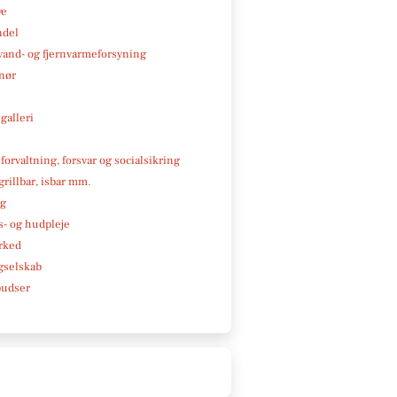
ve
ndel
, vand- og fjernvarmeforsyning
nør
galleri
 forvaltning, forsvar og socialsikring
 grillbar, isbar mm.
ng
- og hudpleje
rked
gselskab
pudser