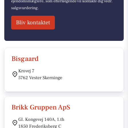
ejendomsmæglere, som efterfølgende vil kontakte dig vedr.
salgsvurdering.
Bliv kontaktet
Bisgaard
Krovej 7
5762 Vester Skerninge
Brikk Gruppen ApS
Gl. Kongevej 140A, 1.th
1850 Frederiksberg C