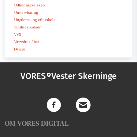
Udlejningselskab
Undervisning
Ungdoms- og efterskole
Vinduespudser
VVS
Værtshus / bar
Øvrige
VORES
Vester Skerninge
OM VORES DIGITAL