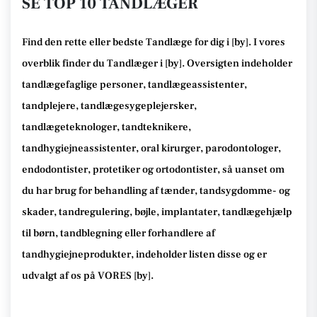
SE TOP 10 TANDLÆGER
Find den rette
eller bedste Tandlæge
for dig i [
by
]. I vores
overblik finder du Tandlæger i [
by
].
Oversigten indeholder
tandlægefaglige personer, tandlægeassistenter,
tandplejere, tandlægesygeplejersker,
tandlægeteknologer, tandteknikere,
tandhygiejneassistenter, oral kirurger, parodontologer,
endodontister, protetiker og ortodontister, så
uanset om
du har brug for behandling af tænder, tandsygdomme- og
skader, tandregulering, bøjle, implantater, tandlægehjælp
til børn, tandblegning eller forhandlere af
tandhygiejneprodukter
, indeholder listen disse
og er
udvalgt af os på VORES [
by
]
.