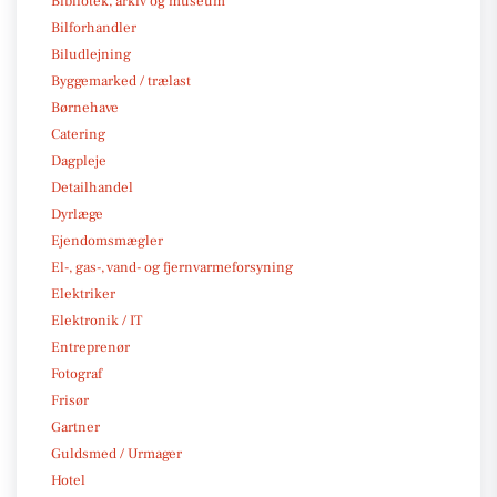
Bibliotek, arkiv og museum
Bilforhandler
Biludlejning
Byggemarked / trælast
Børnehave
Catering
Dagpleje
Detailhandel
Dyrlæge
Ejendomsmægler
El-, gas-, vand- og fjernvarmeforsyning
Elektriker
Elektronik / IT
Entreprenør
Fotograf
Frisør
Gartner
Guldsmed / Urmager
Hotel