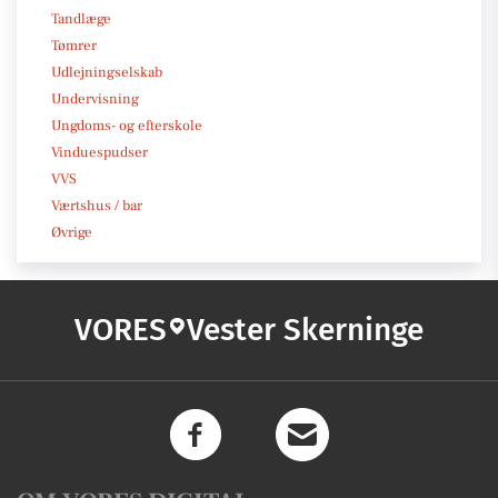
Tandlæge
Tømrer
Udlejningselskab
Undervisning
Ungdoms- og efterskole
Vinduespudser
VVS
Værtshus / bar
Øvrige
VORES
Vester Skerninge