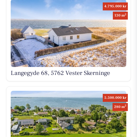
4.795.000 kr
2
130 m
Langegyde 68, 5762 Vester Skerninge
5.500.000 kr
2
280 m