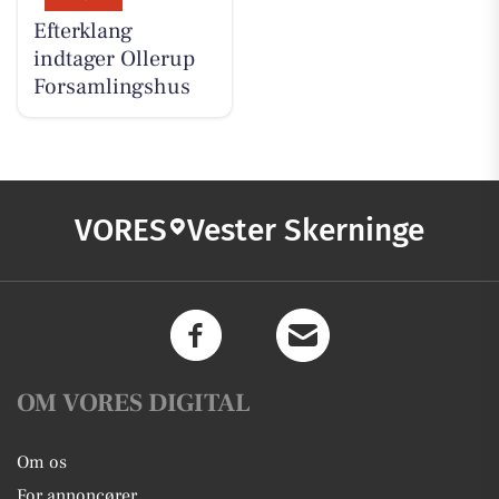
Efterklang
indtager Ollerup
Forsamlingshus
VORES
Vester Skerninge
OM VORES DIGITAL
Om os
For annoncører