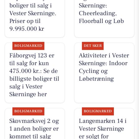
boliger til salg i
Skerninge:
Vester Skerninge.
Cheerleading,
Priser op til
Floorball og Løb
9.995.000 kr
BOLIGMARKED
DET SKER
Fåborgvej 123 er
Aktiviteter i Vester
til salg for kun
Skerninge: Indoor
475.000 kr.: Se de
Cycling og
billigste boliger til
Løbetræning
salg i Vester
Skerninge her
BOLIGMARKED
BOLIGMARKED
Skovmarksvej 2 og
Langemarken 14 i
1 anden boliger er
Vester Skerninge
kommet til salg
er solgt for