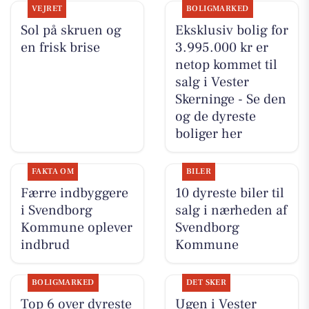
VEJRET
BOLIGMARKED
Sol på skruen og
Eksklusiv bolig for
en frisk brise
3.995.000 kr er
netop kommet til
salg i Vester
Skerninge - Se den
og de dyreste
boliger her
FAKTA OM
BILER
Færre indbyggere
10 dyreste biler til
i Svendborg
salg i nærheden af
Kommune oplever
Svendborg
indbrud
Kommune
BOLIGMARKED
DET SKER
Top 6 over dyreste
Ugen i Vester