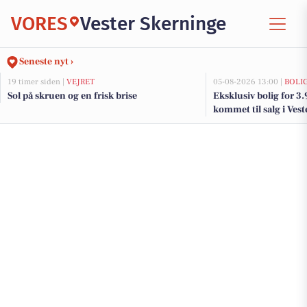
VORES
Vester Skerninge
Seneste nyt ›
19 timer siden |
VEJRET
05-08-2026 13:00 |
BOLI
Sol på skruen og en frisk brise
Eksklusiv bolig for 3
kommet til salg i Vest
og de dyreste boliger 