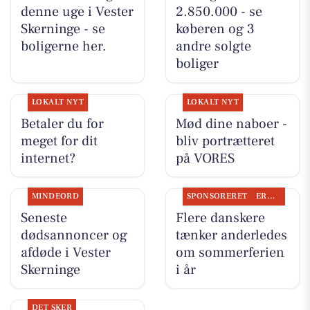
denne uge i Vester
2.850.000 - se
Skerninge - se
køberen og 3
boligerne her.
andre solgte
boliger
LOKALT NYT
LOKALT NYT
Betaler du for
Mød dine naboer -
meget for dit
bliv portrætteret
internet?
på VORES
MINDEORD
SPONSORERET
ERHVERV
Seneste
Flere danskere
dødsannoncer og
tænker anderledes
afdøde i Vester
om sommerferien
Skerninge
i år
DET SKER