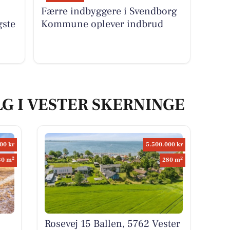
Færre indbyggere i Svendborg
gste
Kommune oplever indbrud
LG I VESTER SKERNINGE
00 kr
5.500.000 kr
2
2
30 m
280 m
Rosevej 15 Ballen, 5762 Vester