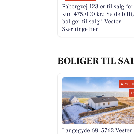
Fåborgvej 123 er til salg for
kun 475.000 kr.: Se de billi
boliger til salg i Vester
Skerninge her
BOLIGER TIL SA
4.795.0
1
Langegyde 68, 5762 Vester