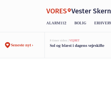
VORES
Vester Skern
ALARM112
BOLIG
ERHVER
8 timer siden |
VEJRET
Seneste nyt ›
Sol og blæst i dagens vejrskifte