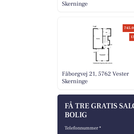
Skerninge
745.0
1
Fåborgvej 21, 5762 Vester
Skerninge
FÅ TRE GRATIS SA
BOLIG
Telefonnummer *