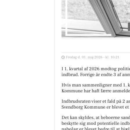
Fredag d. 01. maj 2026 - kl. 10:21
I 1. kvartal af 2026 modtog pol
indbrud. Forrige år endte 3 af anm
Hvis man sammenligner med 1. kv
Kommune har haft færre anmeldelse
Indbrudsraten viser et fald på 2 an
Svendborg Kommune er blevet et m
Det kan skyldes, at beboerne sands
beskytte sig mod potentielle indb
nabolag er blevet bedre til at hjæl