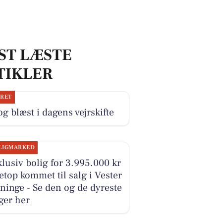
ST LÆSTE
TIKLER
JRET
og blæst i dagens vejrskifte
LIGMARKED
lusiv bolig for 3.995.000 kr
etop kommet til salg i Vester
ninge - Se den og de dyreste
ger her