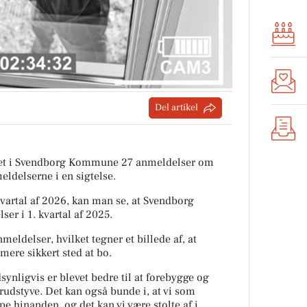
Del artikel
itiet i Svendborg Kommune 27 anmeldelser om
eldelserne i en sigtelse.
artal af 2026, kan man se, at Svendborg
r i 1. kvartal af 2025.
meldelser, hvilket tegner et billede af, at
ere sikkert sted at bo.
ynligvis er blevet bedre til at forebygge og
rudstyve. Det kan også bunde i, at vi som
pe hinanden, og det kan vi være stolte af i