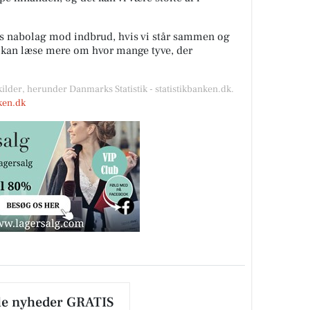
es nabolag mod indbrud, hvis vi står sammen og
u kan læse mere om hvor mange tyve, der
kilder, herunder Danmarks Statistik - statistikbanken.dk.
nken.dk
le nyheder GRATIS