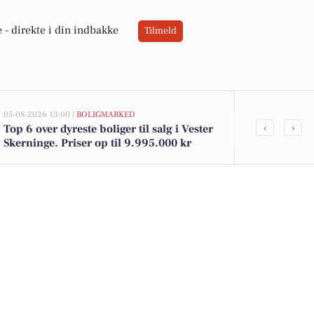
 -
direkte i din indbakke
Tilmeld
05-08-2026 13:00 |
BOLIGMARKED
02-08-2026 16:01
‹
›
Top 6 over dyreste boliger til salg i Vester
Spier PS vin 
Skerninge. Priser op til 9.995.000 kr
12 kr. - se d
DagliBrugse