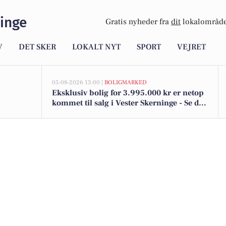
inge
Gratis nyheder fra
dit
lokalområde
V
DET SKER
LOKALT NYT
SPORT
VEJRET
05-08-2026 13:00 |
BOLIGMARKED
Eksklusiv bolig for 3.995.000 kr er netop
kommet til salg i Vester Skerninge - Se den
og de dyreste boliger her