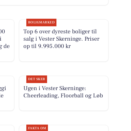
BOLIGMARKED
00
Top 6 over dyreste boliger til
i
salg i Vester Skerninge. Priser
g de
op til 9.995.000 kr
DET SKER
ggi
Ugen i Vester Skerninge:
de
Cheerleading, Floorball og Løb
FAKTA OM