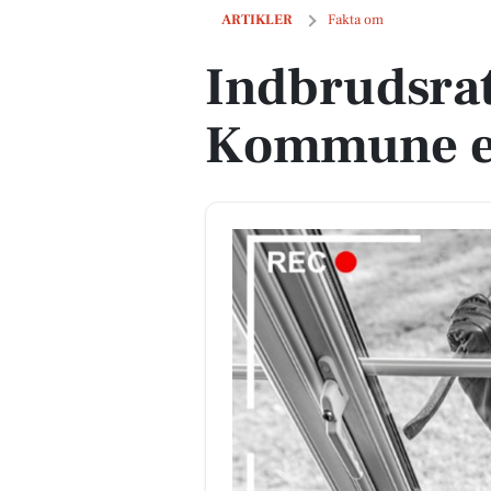
Indbrudsraten i Svendborg Kommune e
ARTIKLER
Fakta om
Indbrudsra
Kommune er