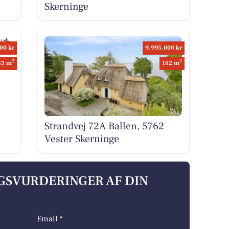
Skerninge
00 kr
9.995.000 kr
2
2
33 m
182 m
Strandvej 72A Ballen, 5762
Vester Skerninge
LGSVURDERINGER AF DIN
Email *