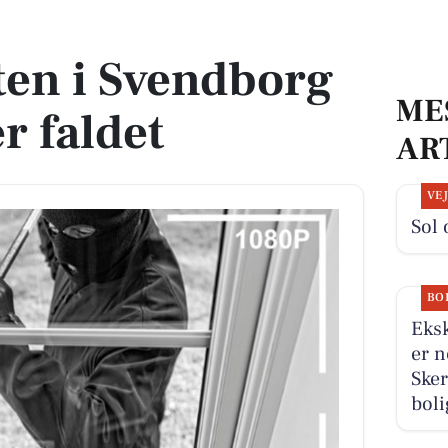
r faldet
ten i Svendborg
ME
 faldet
AR
VE
Sol 
BO
Eksk
er n
Sker
boli