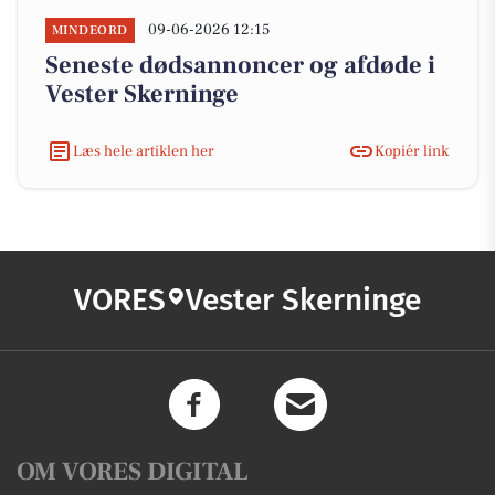
09-06-2026 12:15
MINDEORD
Seneste dødsannoncer og afdøde i
Vester Skerninge
Læs hele artiklen her
Kopiér link
VORES
Vester Skerninge
OM VORES DIGITAL