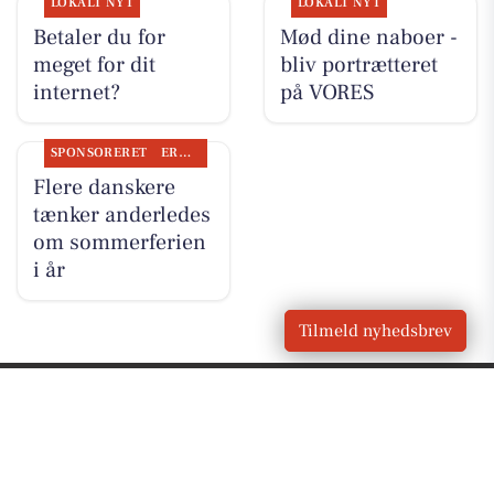
LOKALT NYT
LOKALT NYT
Betaler du for
Mød dine naboer -
meget for dit
bliv portrætteret
internet?
på VORES
SPONSORERET
ERHVERV
Flere danskere
tænker anderledes
om sommerferien
i år
Tilmeld nyhedsbrev
VORES
Vester Skerninge