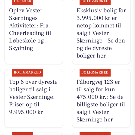
DET SKER
BOLIGMARKED
Oplev Vester
Eksklusiv bolig for
Skerninges
3.995.000 kr er
Aktiviteter: Fra
netop kommet til
Cheerleading til
salg i Vester
Løbeskole og
Skerninge - Se den
Skydning
og de dyreste
boliger her
BOLIGMARKED
BOLIGMARKED
Top 6 over dyreste
Fåborgvej 123 er
boliger til salg i
til salg for kun
Vester Skerninge.
475.000 kr.: Se de
Priser op til
billigste boliger til
9.995.000 kr
salg i Vester
Skerninge her