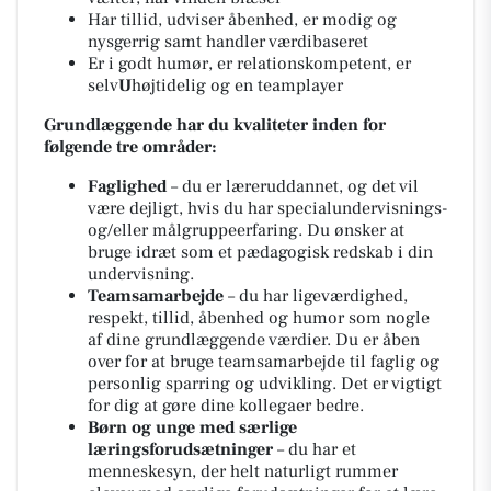
Har tillid, udviser åbenhed, er modig og
nysgerrig samt handler værdibaseret
Er i godt humør, er relationskompetent, er
selv
U
højtidelig og en teamplayer
Grundlæggende har du kvaliteter inden for
følgende tre områder:
Faglighed
– du er læreruddannet, og det vil
være dejligt, hvis du har specialundervisnings-
og/eller målgruppeerfaring. Du ønsker at
bruge idræt som et pædagogisk redskab i din
undervisning.
Teamsamarbejde
– du har ligeværdighed,
respekt, tillid, åbenhed og humor som nogle
af dine grundlæggende værdier. Du er åben
over for at bruge teamsamarbejde til faglig og
personlig sparring og udvikling. Det er vigtigt
for dig at gøre dine kollegaer bedre.
Børn og unge med særlige
læringsforudsætninger
– du har et
menneskesyn, der helt naturligt rummer