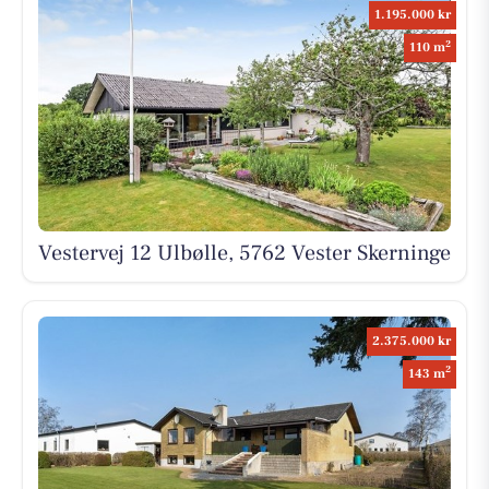
1.195.000 kr
2
110 m
Vestervej 12 Ulbølle, 5762 Vester Skerninge
2.375.000 kr
2
143 m