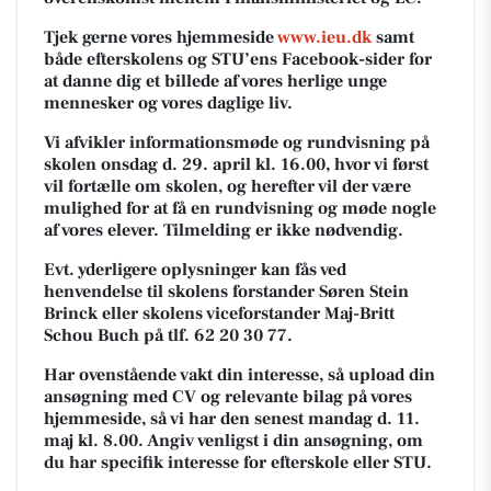
Tjek gerne vores hjemmeside
www.ieu.dk
samt
både efterskolens og STU’ens Facebook-sider for
at danne dig et billede af vores herlige unge
mennesker og vores daglige liv.
Vi afvikler informationsmøde og rundvisning på
skolen onsdag d. 29. april kl. 16.00, hvor vi først
vil fortælle om skolen, og herefter vil der være
mulighed for at få en rundvisning og møde nogle
af vores elever. Tilmelding er ikke nødvendig.
Evt. yderligere oplysninger kan fås ved
henvendelse til skolens forstander Søren Stein
Brinck eller skolens viceforstander Maj-Britt
Schou Buch på tlf. 62 20 30 77.
Har ovenstående vakt din interesse, så upload din
ansøgning med CV og relevante bilag på vores
hjemmeside, så vi har den senest mandag d. 11.
maj kl. 8.00. Angiv venligst i din ansøgning, om
du har specifik interesse for efterskole eller STU.