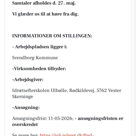
Samtaler afholdes d. 27. maj.
Vi glæder os til at høre fra dig.
INFORMATIONER OM STILLINGEN:
- Arbejdspladsen ligger i:
Svendborg Kommune
-Virksomheden tilbyder:
-Arbejdsgiver:
Idrætsefterskolen Ulbølle, Rødkildevej, 5762 Vester
Skerninge
-Ansøgning:
Ansøgningsfrist: 11-05-2026;
- ansøgningsfristen er
overskredet
Se mere her:
https://job.jobnet.dk/find-