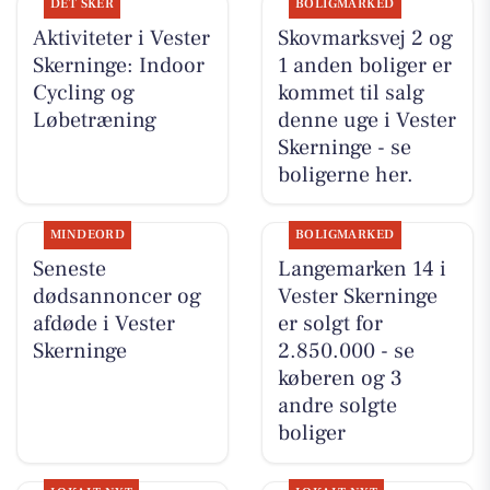
DET SKER
BOLIGMARKED
Aktiviteter i Vester
Skovmarksvej 2 og
Skerninge: Indoor
1 anden boliger er
Cycling og
kommet til salg
Løbetræning
denne uge i Vester
Skerninge - se
boligerne her.
MINDEORD
BOLIGMARKED
Seneste
Langemarken 14 i
dødsannoncer og
Vester Skerninge
afdøde i Vester
er solgt for
Skerninge
2.850.000 - se
køberen og 3
andre solgte
boliger