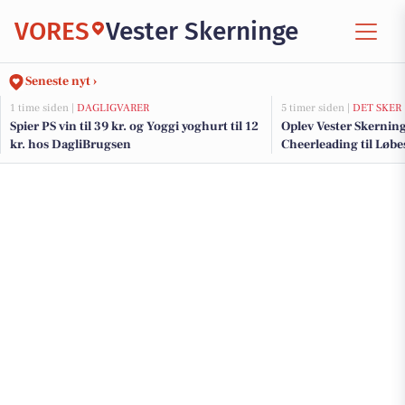
VORES
Vester Skerninge
Seneste nyt ›
1 time siden |
DAGLIGVARER
5 timer siden |
DET SKER
Spier PS vin til 39 kr. og Yoggi yoghurt til 12
Oplev Vester Skerning
kr. hos DagliBrugsen
Cheerleading til Løb