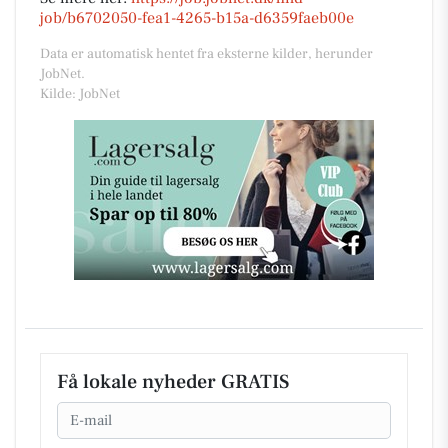
job/b6702050-fea1-4265-b15a-d6359faeb00e
Data er automatisk hentet fra eksterne kilder, herunder
JobNet.
Kilde: JobNet
Få lokale nyheder GRATIS
Email