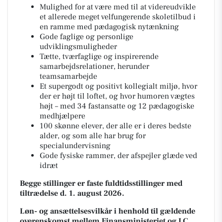
Mulighed for at være med til at videreudvikle
et allerede meget velfungerende skoletilbud i
en ramme med pædagogisk nytænkning
Gode faglige og personlige
udviklingsmuligheder
Tætte, tværfaglige og inspirerende
samarbejdsrelationer, herunder
teamsamarbejde
Et supergodt og positivt kollegialt miljø, hvor
der er højt til loftet, og hvor humoren vægtes
højt – med 34 fastansatte og 12 pædagogiske
medhjælpere
100 skønne elever, der alle er i deres bedste
alder, og som alle har brug for
specialundervisning
Gode fysiske rammer, der afspejler glæde ved
idræt
Begge stillinger er faste fuldtidsstillinger med
tiltrædelse d. 1. august 2026.
Løn- og ansættelsesvilkår i henhold til gældende
overenskomst mellem Finansministeriet og LC.