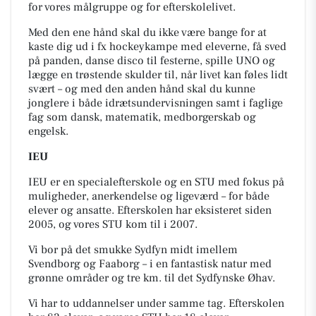
for vores målgruppe og for efterskolelivet.
Med den ene hånd skal du ikke være bange for at
kaste dig ud i fx hockeykampe med eleverne, få sved
på panden, danse disco til festerne, spille UNO og
lægge en trøstende skulder til, når livet kan føles lidt
svært – og med den anden hånd skal du kunne
jonglere i både idrætsundervisningen samt i faglige
fag som dansk, matematik, medborgerskab og
engelsk.
IEU
IEU er en specialefterskole og en STU med fokus på
muligheder, anerkendelse og ligeværd – for både
elever og ansatte. Efterskolen har eksisteret siden
2005, og vores STU kom til i 2007.
Vi bor på det smukke Sydfyn midt imellem
Svendborg og Faaborg – i en fantastisk natur med
grønne områder og tre km. til det Sydfynske Øhav.
Vi har to uddannelser under samme tag. Efterskolen