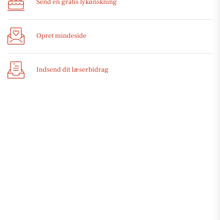
Send en gratis lykønskning
Opret mindeside
Indsend dit læserbidrag