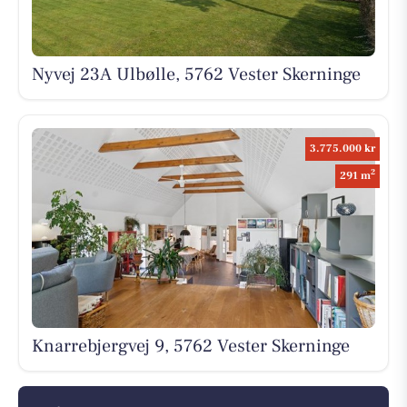
Nyvej 23A Ulbølle, 5762 Vester Skerninge
3.775.000 kr
2
291 m
Knarrebjergvej 9, 5762 Vester Skerninge