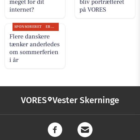
meget for dit
bliv portrætteret
internet?
på VORES
SPONSORERET
ERHVERV
Flere danskere
tænker anderledes
om sommerferien
i år
VORES
Vester Skerninge