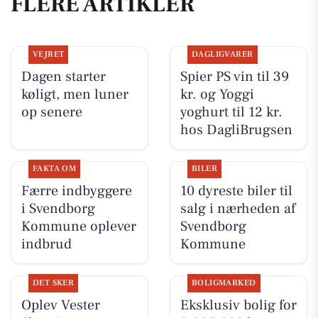
FLERE ARTIKLER
VEJRET
DAGLIGVARER
Dagen starter
Spier PS vin til 39
køligt, men luner
kr. og Yoggi
op senere
yoghurt til 12 kr.
hos DagliBrugsen
FAKTA OM
BILER
Færre indbyggere
10 dyreste biler til
i Svendborg
salg i nærheden af
Kommune oplever
Svendborg
indbrud
Kommune
DET SKER
BOLIGMARKED
Oplev Vester
Eksklusiv bolig for