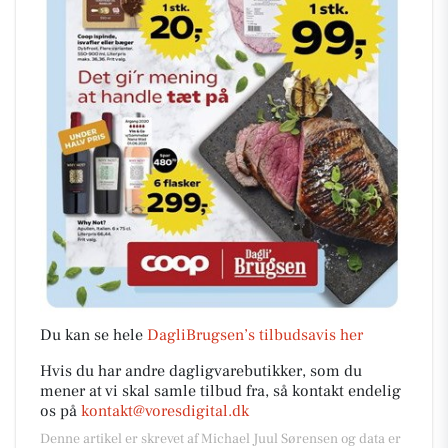
Du kan se hele
DagliBrugsen’s tilbudsavis her
Hvis du har andre dagligvarebutikker, som du
mener at vi skal samle tilbud fra, så kontakt endelig
os på
kontakt@voresdigital.dk
Denne artikel er skrevet af Michael Juul Sørensen og data er