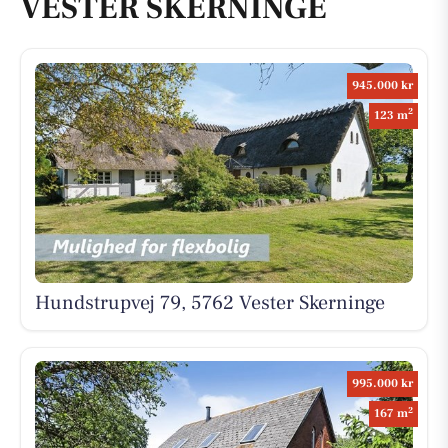
VESTER SKERNINGE
945.000 kr
2
123 m
Hundstrupvej 79, 5762 Vester Skerninge
995.000 kr
2
167 m