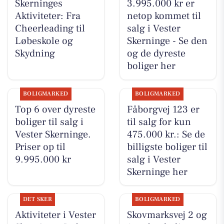
Skerninges
3.995.000 kr er
Aktiviteter: Fra
netop kommet til
Cheerleading til
salg i Vester
Løbeskole og
Skerninge - Se den
Skydning
og de dyreste
boliger her
BOLIGMARKED
BOLIGMARKED
Top 6 over dyreste
Fåborgvej 123 er
boliger til salg i
til salg for kun
Vester Skerninge.
475.000 kr.: Se de
Priser op til
billigste boliger til
9.995.000 kr
salg i Vester
Skerninge her
DET SKER
BOLIGMARKED
Aktiviteter i Vester
Skovmarksvej 2 og