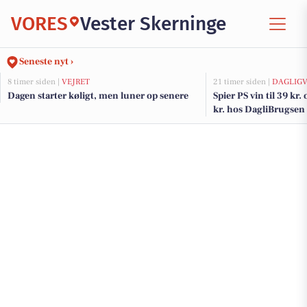
VORES
Vester Skerninge
Seneste nyt ›
8 timer siden |
VEJRET
21 timer siden |
DAGLIGV
Dagen starter køligt, men luner op senere
Spier PS vin til 39 kr.
kr. hos DagliBrugsen