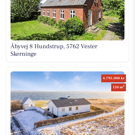
Åbyvej 8 Hundstrup, 5762 Vester
Skerninge
4.795.000 kr
2
130 m