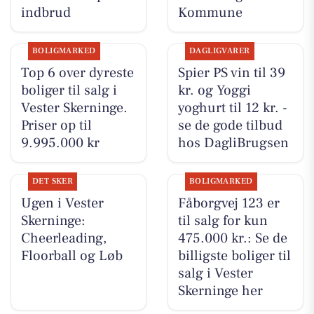
indbrud
Kommune
BOLIGMARKED
DAGLIGVARER
Top 6 over dyreste
Spier PS vin til 39
boliger til salg i
kr. og Yoggi
Vester Skerninge.
yoghurt til 12 kr. -
Priser op til
se de gode tilbud
9.995.000 kr
hos DagliBrugsen
DET SKER
BOLIGMARKED
Ugen i Vester
Fåborgvej 123 er
Skerninge:
til salg for kun
Cheerleading,
475.000 kr.: Se de
Floorball og Løb
billigste boliger til
salg i Vester
Skerninge her