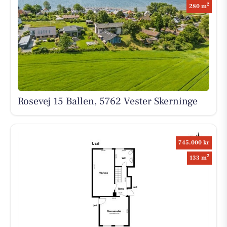
2
280 m
Rosevej 15 Ballen, 5762 Vester Skerninge
745.000 kr
2
133 m