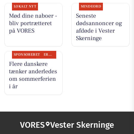
LOKALT NYT
MINDEORD
Mød dine naboer -
Seneste
bliv portrætteret
dødsannoncer og
på VORES
afdøde i Vester
Skerninge
SPONSORERET
ERHVERV
Flere danskere
tænker anderledes
om sommerferien
i år
VORES
Vester Skerninge