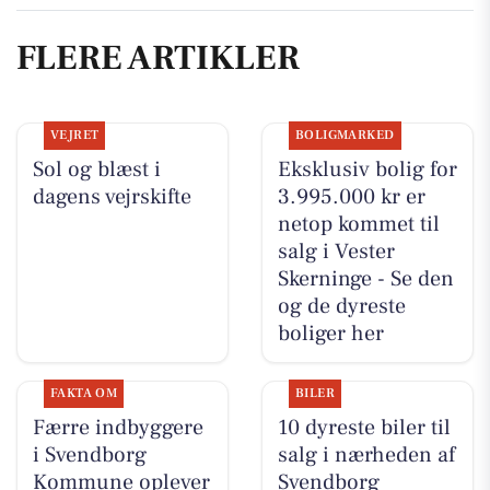
FLERE ARTIKLER
VEJRET
BOLIGMARKED
Sol og blæst i
Eksklusiv bolig for
dagens vejrskifte
3.995.000 kr er
netop kommet til
salg i Vester
Skerninge - Se den
og de dyreste
boliger her
FAKTA OM
BILER
Færre indbyggere
10 dyreste biler til
i Svendborg
salg i nærheden af
Kommune oplever
Svendborg