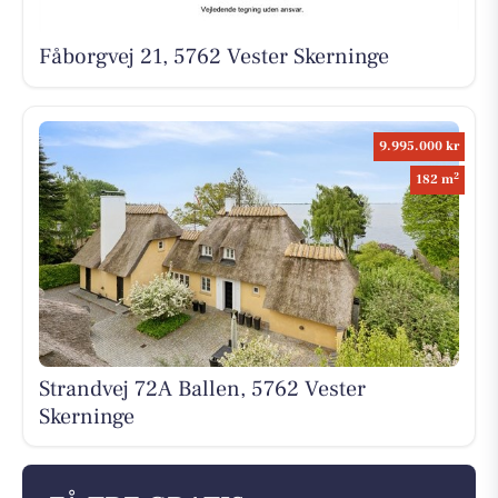
Fåborgvej 21, 5762 Vester Skerninge
9.995.000 kr
2
182 m
Strandvej 72A Ballen, 5762 Vester
Skerninge