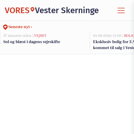
VORES
Vester Skerninge
Seneste nyt ›
57 minutter siden |
VEJRET
05-08-2026 13:00 |
BOLI
Sol og blæst i dagens vejrskifte
Eksklusiv bolig for 3
kommet til salg i Vest
og de dyreste boliger 