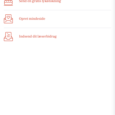
Send en gratis lykønskning
Opret mindeside
Indsend dit læserbidrag