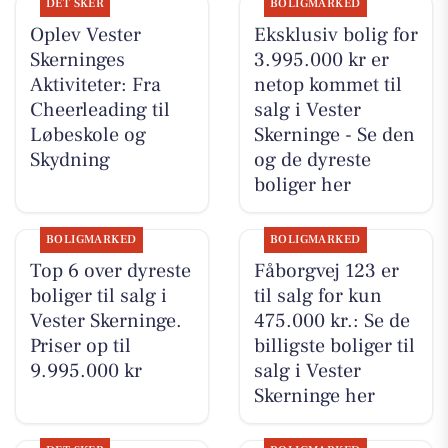
DET SKER
BOLIGMARKED
Oplev Vester
Eksklusiv bolig for
Skerninges
3.995.000 kr er
Aktiviteter: Fra
netop kommet til
Cheerleading til
salg i Vester
Løbeskole og
Skerninge - Se den
Skydning
og de dyreste
boliger her
BOLIGMARKED
BOLIGMARKED
Top 6 over dyreste
Fåborgvej 123 er
boliger til salg i
til salg for kun
Vester Skerninge.
475.000 kr.: Se de
Priser op til
billigste boliger til
9.995.000 kr
salg i Vester
Skerninge her