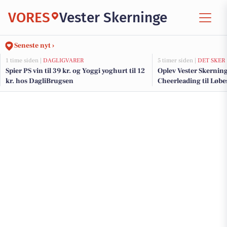
VORES
Vester Skerninge
Seneste nyt ›
1 time siden |
DAGLIGVARER
5 timer siden |
DET SKER
Spier PS vin til 39 kr. og Yoggi yoghurt til 12
Oplev Vester Skerning
kr. hos DagliBrugsen
Cheerleading til Løb