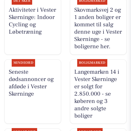
DET SKER
BOLIGMARKED
Aktiviteter i Vester
Skovmarksvej 2 og
Skerninge: Indoor
1 anden boliger er
Cycling og
kommet til salg
Løbetræning
denne uge i Vester
Skerninge - se
boligerne her.
MINDEORD
BOLIGMARKED
Seneste
Langemarken 14 i
dødsannoncer og
Vester Skerninge
afdøde i Vester
er solgt for
Skerninge
2.850.000 - se
køberen og 3
andre solgte
boliger