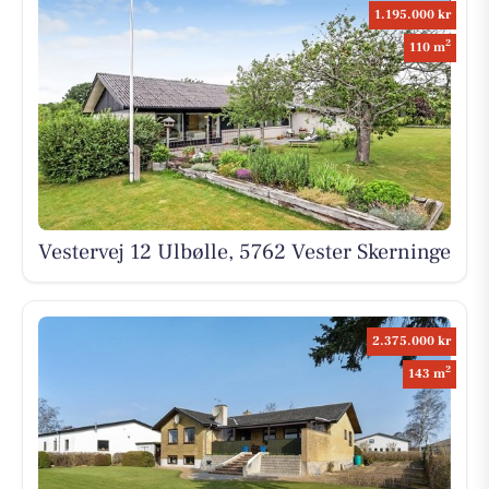
1.195.000 kr
2
110 m
Vestervej 12 Ulbølle, 5762 Vester Skerninge
2.375.000 kr
2
143 m