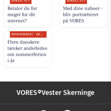
LOKALT NYT
LOKALT NYT
Betaler du for
Mød dine naboer -
meget for dit
bliv portrætteret
internet?
på VORES
SPONSORERET
ERHVERV
Flere danskere
tænker anderledes
om sommerferien
i år
VORES
Vester Skerninge