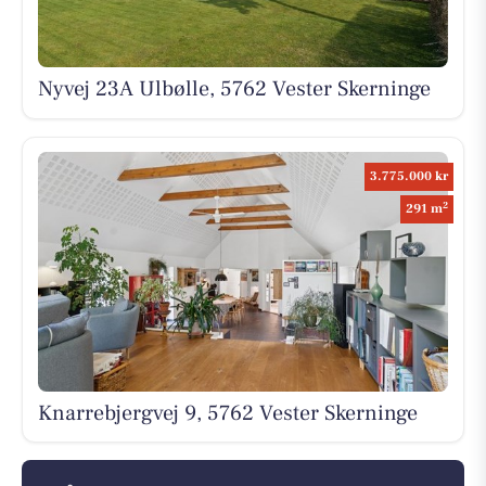
Nyvej 23A Ulbølle, 5762 Vester Skerninge
3.775.000 kr
2
291 m
Knarrebjergvej 9, 5762 Vester Skerninge