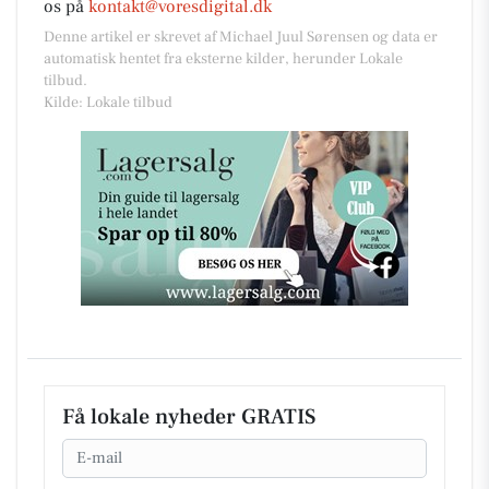
os på
kontakt@voresdigital.dk
Denne artikel er skrevet af Michael Juul Sørensen og data er
automatisk hentet fra eksterne kilder, herunder Lokale
tilbud.
Kilde: Lokale tilbud
Få lokale nyheder GRATIS
Email