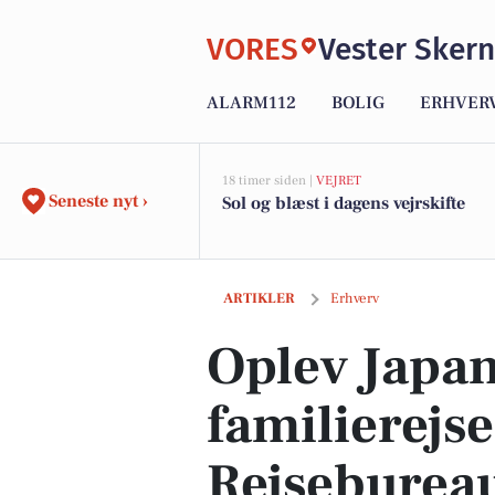
VORES
Vester Skern
ALARM112
BOLIG
ERHVER
18 timer siden |
VEJRET
Seneste nyt ›
Sol og blæst i dagens vejrskifte
Oplev Japans magi på familierejse med
ARTIKLER
Erhverv
Oplev Japan
familierejs
Rejseburea