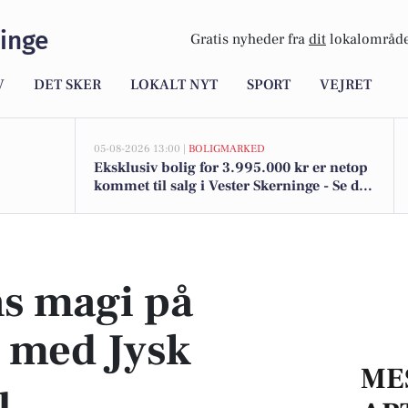
inge
Gratis nyheder fra
dit
lokalområde
V
DET SKER
LOKALT NYT
SPORT
VEJRET
05-08-2026 13:00 |
BOLIGMARKED
Eksklusiv bolig for 3.995.000 kr er netop
kommet til salg i Vester Skerninge - Se den
og de dyreste boliger her
 Jysk Rejsebureau
s magi på
e med Jysk
ME
u