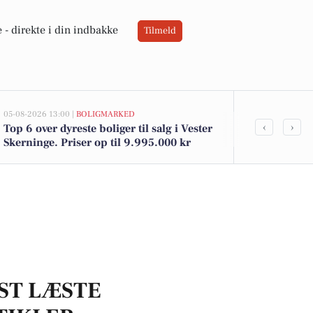
 -
direkte i din indbakke
Tilmeld
05-08-2026 13:00 |
BOLIGMARKED
02-08-2026 16:01
‹
›
Top 6 over dyreste boliger til salg i Vester
Spier PS vin 
Skerninge. Priser op til 9.995.000 kr
12 kr. - se d
DagliBrugse
ST LÆSTE