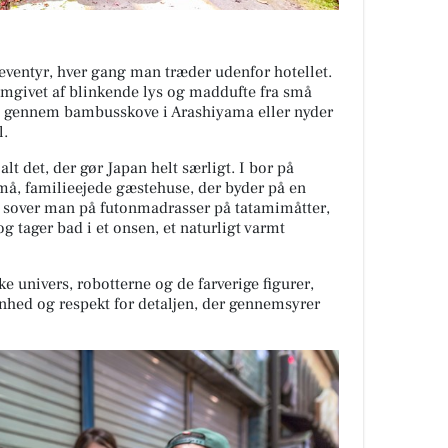
 eventyr, hver gang man træder udenfor hotellet.
, omgivet af blinkende lys og maddufte fra små
 I gennem bambusskove i Arashiyama eller nyder
l.
lt det, der gør Japan helt særligt. I bor på
små, familieejede gæstehuse, der byder på en
r sover man på futonmadrasser på tatamimåtter,
 tager bad i et onsen, et naturligt varmt
e univers, robotterne og de farverige figurer,
nhed og respekt for detaljen, der gennemsyrer