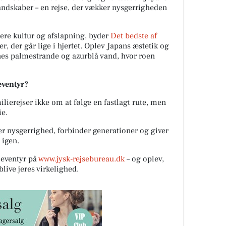
landskaber – en rejse, der vækker nysgerrigheden
re kultur og afslapning, byder
Det bedste af
r, der går lige i hjertet. Oplev Japans æstetik og
nes palmestrande og azurblå vand, hvor roen
eeventyr?
lierejser ikke om at følge en fastlagt rute, men
ie.
er nysgerrighed, forbinder generationer og giver
 igen.
eventyr på
www.jysk-rejsebureau.dk
– og oplev,
ive jeres virkelighed.