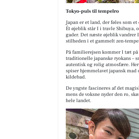
Tokyo-puls til tempelro
Japan er et land, der føles som et
Ét øjeblik står I i travle Shibuya
gader. Det næste øjeblik vandrer
stilheden i et gammelt zen-tempe
På familierejsen kommer I tæt på a
traditionelle japanske ryokans – 
autentisk og rolig atmosfære. He
spiser hjemmelavet japansk mad og
kildebad.
De yngste fascineres af det magisk
mens de voksne nyder den ro, skø
hele landet.