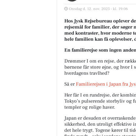
Onsdag d. 12. nov. 2025 - kl. 19:06
Hos Jysk Rejsebureau oplever de, 
rejsemål for familier, der søger 
med kontraster, hvor moderne te
hele familien kan få oplevelser, de
En familierejse som ingen ande
Drømmer I om en rejse, der række
børnene får store øjne, og hvor I 
hverdagens travlhed?
Så er
Familierejsen i Japan
fra Jy
Her får I en rundrejse, der kombin
Tokyo’s pulserende storbyliv og fu
templer og rolige haver.
Japan er desuden et overraskende 
sikkerhed, den utroligt effektive 
det hele trygt. Togene kører til tid