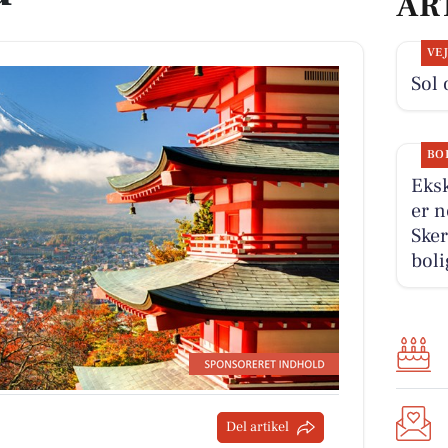
AR
VE
Sol 
BO
Eksk
er n
Sker
boli
Del artikel