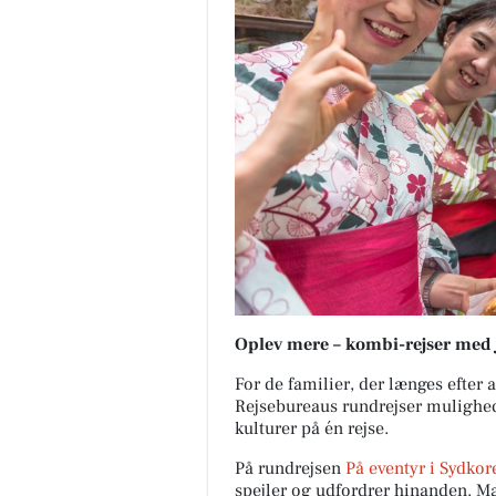
Oplev mere – kombi-rejser med
For de familier, der længes efter 
Rejsebureaus rundrejser mulighed 
kulturer på én rejse.
På rundrejsen
På eventyr i Sydkor
spejler og udfordrer hinanden. M