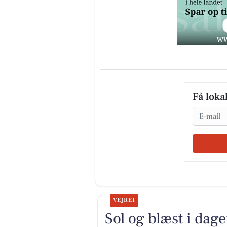
Få loka
Email
VEJRET
Sol og blæst i dage