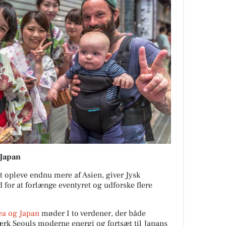
 Japan
at opleve endnu mere af Asien, giver Jysk
for at forlænge eventyret og udforske flere
ea og Japan
møder I to verdener, der både
ærk Seouls moderne energi og fortsæt til Japans