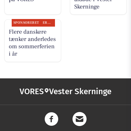
Skerninge
SPONSORERET
ERHVERV
Flere danskere
tænker anderledes
om sommerferien
i år
VORES
Vester Skerninge