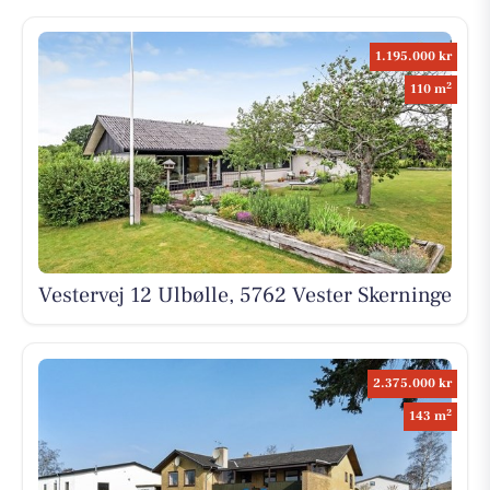
1.195.000 kr
2
110 m
Vestervej 12 Ulbølle, 5762 Vester Skerninge
2.375.000 kr
2
143 m