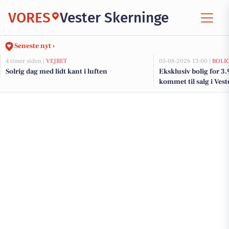
VORES
Vester Skerninge
Seneste nyt ›
4 timer siden |
VEJRET
05-08-2026 13:00 |
BOLI
Solrig dag med lidt kant i luften
Eksklusiv bolig for 3
kommet til salg i Vest
og de dyreste boliger 