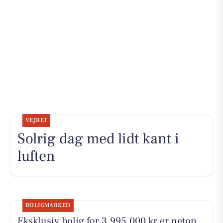
VEJRET
Solrig dag med lidt kant i
luften
BOLIGMARKED
Eksklusiv bolig for 3.995.000 kr er netop