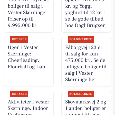
boliger til salg i
kr. og Yoggi
Vester Skerninge.
yoghurt til 12 kr. -
Priser op til
se de gode tilbud
9.995.000 kr
hos DagliBrugsen
DET SKER
BOLIGMARKED
Ugen i Vester
Fåborgvej 123 er
Skerninge:
til salg for kun
Cheerleading,
475.000 kr.: Se de
Floorball og Løb
billigste boliger til
salg i Vester
Skerninge her
DET SKER
BOLIGMARKED
Aktiviteter i Vester
Skovmarksvej 2 og
Skerninge: Indoor
1 anden boliger er
Cycling og
kommet til salg