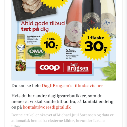
Du kan se hele
DagliBrugsen’s tilbudsavis her
Hvis du har andre dagligvarebutikker, som du
mener at vi skal samle tilbud fra, så kontakt endelig
os på
kontakt@voresdigital.dk
Denne artikel er skrevet af Michael Juul Sørensen og data er
automatisk hentet fra eksterne kilder, herunder Lokale
tilbud.