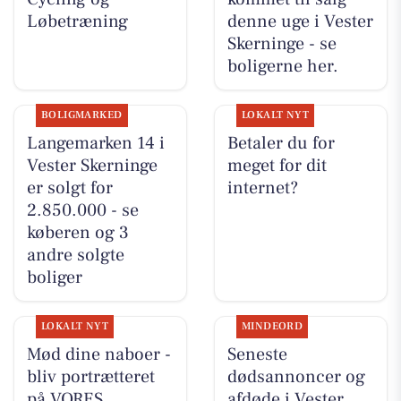
Løbetræning
denne uge i Vester
Skerninge - se
boligerne her.
BOLIGMARKED
LOKALT NYT
Langemarken 14 i
Betaler du for
Vester Skerninge
meget for dit
er solgt for
internet?
2.850.000 - se
køberen og 3
andre solgte
boliger
LOKALT NYT
MINDEORD
Mød dine naboer -
Seneste
bliv portrætteret
dødsannoncer og
på VORES
afdøde i Vester