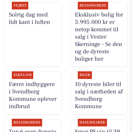
VEJRET
BOLIGMARKED
Solrig dag med
Eksklusiv bolig for
lidt kant i luften
3.995.000 kr er
netop kommet til
salg i Vester
Skerninge - Se den
og de dyreste
boliger her
FAKTA OM
BILER
Færre indbyggere
10 dyreste biler til
i Svendborg
salg i nærheden af
Kommune oplever
Svendborg
indbrud
Kommune
BOLIGMARKED
DAGLIGVARER
Top 6 over dyreste
Spier PS vin til 39