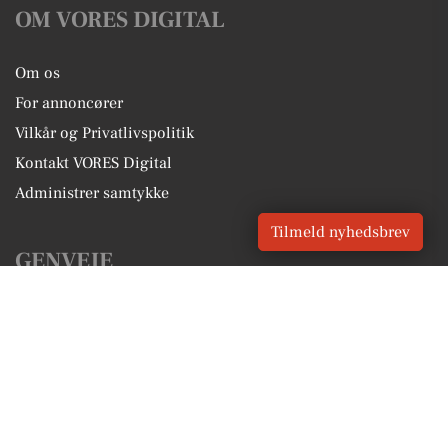
OM VORES DIGITAL
Om os
For annoncører
Vilkår og Privatlivspolitik
Kontakt VORES Digital
Administrer samtykke
Tilmeld nyhedsbrev
GENVEJE
Seneste nyt fra Vester Skerninge
Vores lokale erhverv
Kalenderen for Vester Skerninge
Fakta om Vester Skerninge
Erhvervsartikler