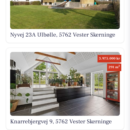
Nyvej 23A Ulbølle, 5762 Vester Skerninge
3.975.000 kr
2
291 m
Knarrebjergvej 9, 5762 Vester Skerninge