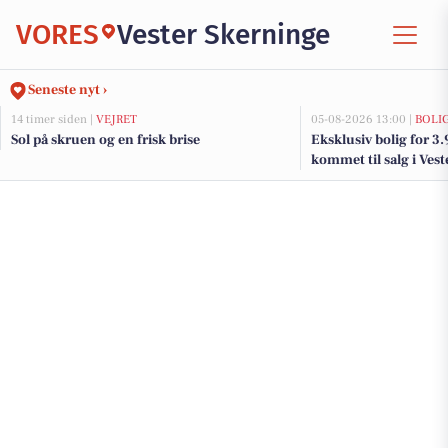
VORES
Vester Skerninge
Seneste nyt ›
14 timer siden |
VEJRET
05-08-2026 13:00 |
BOLI
Sol på skruen og en frisk brise
Eksklusiv bolig for 3
kommet til salg i Vest
og de dyreste boliger 