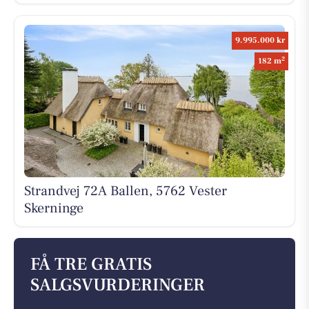
9.995.000 kr
2
182 m
Strandvej 72A Ballen, 5762 Vester
Skerninge
FÅ TRE GRATIS
SALGSVURDERINGER