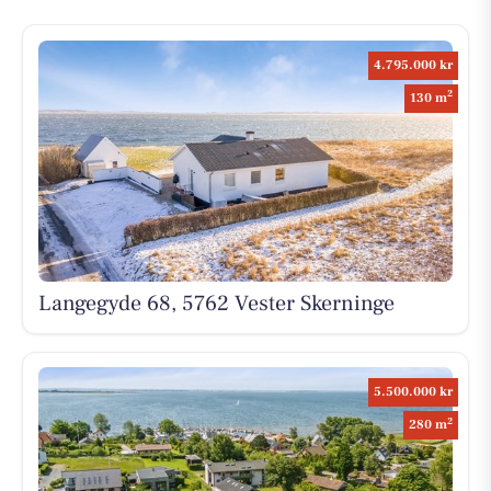
4.795.000 kr
2
130 m
Langegyde 68, 5762 Vester Skerninge
5.500.000 kr
2
280 m