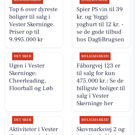
Top 6 over dyreste
Spier PS vin til 39
boliger til salg i
kr. og Yoggi
Vester Skerninge.
yoghurt til 12 kr. -
Priser op til
se de gode tilbud
9.995.000 kr
hos DagliBrugsen
DET SKER
BOLIGMARKED
Ugen i Vester
Fåborgvej 123 er
Skerninge:
til salg for kun
Cheerleading,
475.000 kr.: Se de
Floorball og Løb
billigste boliger til
salg i Vester
Skerninge her
DET SKER
BOLIGMARKED
Aktiviteter i Vester
Skovmarksvej 2 og