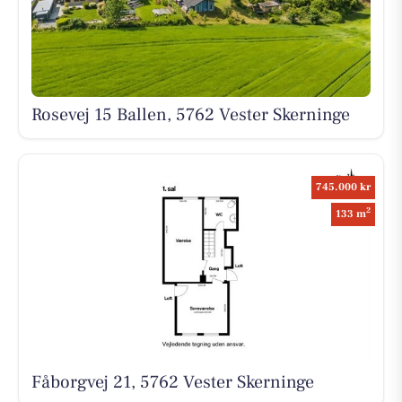
Rosevej 15 Ballen, 5762 Vester Skerninge
745.000 kr
2
133 m
Fåborgvej 21, 5762 Vester Skerninge