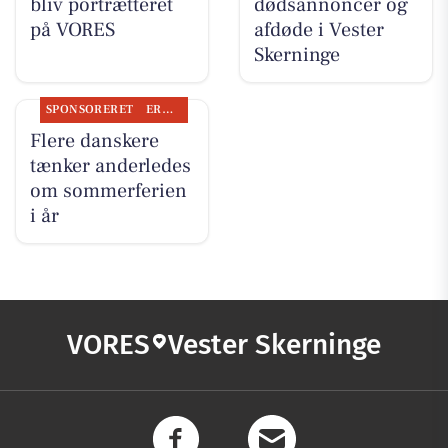
bliv portrætteret
dødsannoncer og
på VORES
afdøde i Vester
Skerninge
SPONSORERET
ERHVERV
Flere danskere
tænker anderledes
om sommerferien
i år
VORES
Vester Skerninge