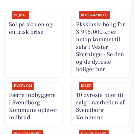
VEJRET
BOLIGMARKED
Sol på skruen og
Eksklusiv bolig for
en frisk brise
3.995.000 kr er
netop kommet til
salg i Vester
Skerninge - Se den
og de dyreste
boliger her
FAKTA OM
BILER
Færre indbyggere
10 dyreste biler til
i Svendborg
salg i nærheden af
Kommune oplever
Svendborg
indbrud
Kommune
BOLIGMARKED
DAGLIGVARER