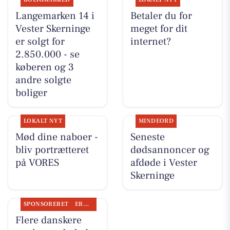
Langemarken 14 i
Betaler du for
Vester Skerninge
meget for dit
er solgt for
internet?
2.850.000 - se
køberen og 3
andre solgte
boliger
LOKALT NYT
MINDEORD
Mød dine naboer -
Seneste
bliv portrætteret
dødsannoncer og
på VORES
afdøde i Vester
Skerninge
SPONSORERET
ERHVERV
Flere danskere