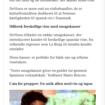
om det land og de mennesker, der skaber disse vine.
DeVinos er mere end en vinforhandler; de er
kulturformidlere dedikeret til at fremme
kærligheden til spansk vin i Danmark.
Udforsk forskellige vine med smagskasser
DeVinos tilbyder en række smagskasser, der
introducerer kunder til forskellige spanske vine, fra
velkendte regioner som La Rioja til mindre kendte
områder.
Disse kasser, er perfekte for både nye og erfarne
vinelskere.
"Vores smagskasser giver en guidet tur gennem
Spaniens vinlandskab," forklarer Mario Rincon.
Cata for grupper: En u
nik aften med vin og t
apas