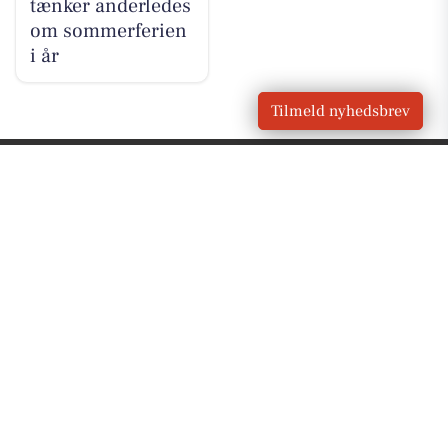
tænker anderledes
om sommerferien
i år
Tilmeld nyhedsbrev
VORES
Vester Skerninge
OM VORES DIGITAL
Om os
For annoncører