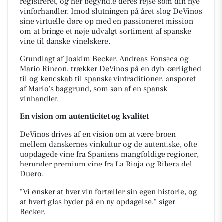
registreret, og her begyndte deres
rejse som din nye
vinforhandler. Imod slutningen på året slog DeVinos
sine virtuelle døre op
med en passioneret mission
om at bringe et nøje udvalgt sortiment af spanske
vine til danske
vinelskere.
Grundlagt af Joakim Becker, Andreas Fonseca og
Mario Rincon, trækker DeVinos
på en dyb kærlighed
til og kendskab til spanske vintraditioner, ansporet
af Mario's baggrund,
som søn af en spansk
vinhandler.
En vision om autenticitet og kvalitet
DeVinos drives af en vision om at være broen
mellem danskernes vinkultur og de autentiske,
ofte
uopdagede vine fra Spaniens mangfoldige regioner,
herunder premium vine fra La Rioja
og Ribera del
Duero.
"Vi ønsker at hver vin fortæller sin egen historie, og
at hvert glas byder
på en ny opdagelse," siger
Becker.