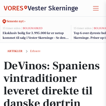
VORES
Vester Skerninge
Seneste nyt ›
15 timer siden |
BOLIGMARKED
15 timer siden |
BOLIGM
Eksklusiv bolig for 3.995.000 kr er netop
Top 6 over dyreste boli
kommet til salg i Vester Skerninge - Se den
Skerninge. Priser op t
og de dyreste boliger her
DeVinos: Spaniens vintraditioner leveret direkte til danske dørtrin
ARTIKLER
Erhverv
DeVinos: Spaniens
vintraditioner
leveret direkte til
danske dørtrin