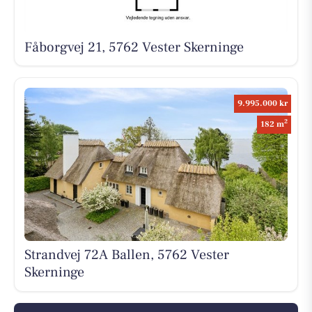
Fåborgvej 21, 5762 Vester Skerninge
9.995.000 kr
2
182 m
Strandvej 72A Ballen, 5762 Vester
Skerninge