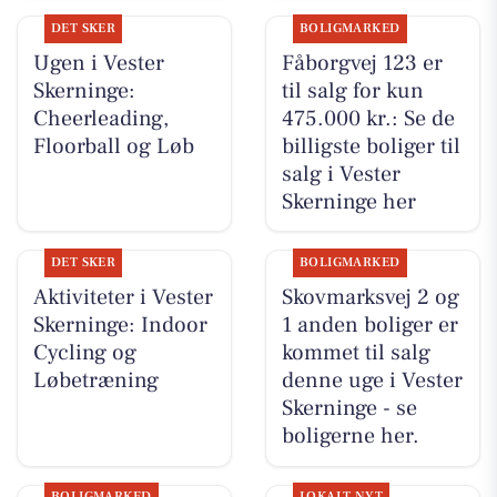
DET SKER
BOLIGMARKED
Ugen i Vester
Fåborgvej 123 er
Skerninge:
til salg for kun
Cheerleading,
475.000 kr.: Se de
Floorball og Løb
billigste boliger til
salg i Vester
Skerninge her
DET SKER
BOLIGMARKED
Aktiviteter i Vester
Skovmarksvej 2 og
Skerninge: Indoor
1 anden boliger er
Cycling og
kommet til salg
Løbetræning
denne uge i Vester
Skerninge - se
boligerne her.
BOLIGMARKED
LOKALT NYT