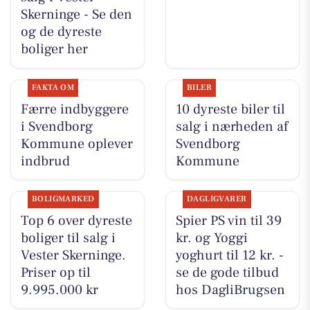
Skerninge - Se den
og de dyreste
boliger her
FAKTA OM
BILER
Færre indbyggere
10 dyreste biler til
i Svendborg
salg i nærheden af
Kommune oplever
Svendborg
indbrud
Kommune
BOLIGMARKED
DAGLIGVARER
Top 6 over dyreste
Spier PS vin til 39
boliger til salg i
kr. og Yoggi
Vester Skerninge.
yoghurt til 12 kr. -
Priser op til
se de gode tilbud
9.995.000 kr
hos DagliBrugsen