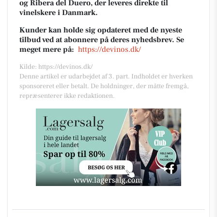
og Ribera del Duero, der leveres direkte til
vinelskere i Danmark.
Kunder kan holde sig opdateret med de nyeste
tilbud ved at abonnere på deres nyhedsbrev. Se
meget mere på:
https://devinos.dk/
Kilde: https://devinos.dk/
Denne artikel er udarbejdet af 3. part. Indholdet er hverken
sponsoreret eller betalt. De holdninger, der måtte fremgå,
repræsenterer ikke redaktionen.