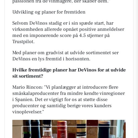
passionen fra de vinmagere, der skaber dem."
Udvikling og planer for fremtiden
Selvom DeVinos stadig er i sin spæde start, har
virksomheden allerede opnået positive anmeldelser
med en imponerende score på 4.5 stjerner på
Trustpilot.
Med planer om gradvist at udvide sortimentet ser
DeVinos en lys fremtid i horisonten.
Hvilke fremtidige planer har DeVinos for at udvide
sit sortiment?
Mario Rincon: "Vi planlægger at introducere flere
småskalaproducenter fra mindre kendte vinregioner
i Spanien. Det er vigtigt for os at støtte disse
producenter og samtidig berige vores kunders
vinoplevelser."