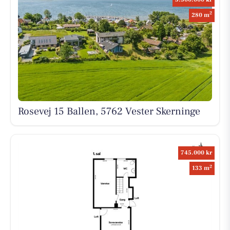
2
280 m
Rosevej 15 Ballen, 5762 Vester Skerninge
745.000 kr
2
133 m