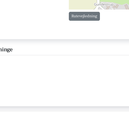
Rutevejledning
ninge