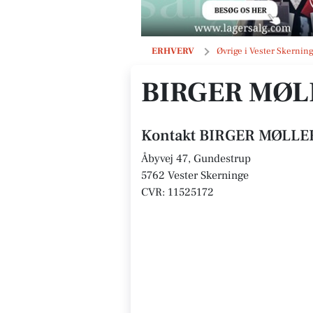
BIRGER MØLLER JENSEN
ERHVERV
Øvrige i Vester Skernin
BIRGER MØL
Kontakt BIRGER MØLLE
Åbyvej 47, Gundestrup
5762 Vester Skerninge
CVR: 11525172