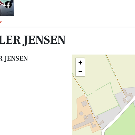
ge
LER JENSEN
R JENSEN
+
−