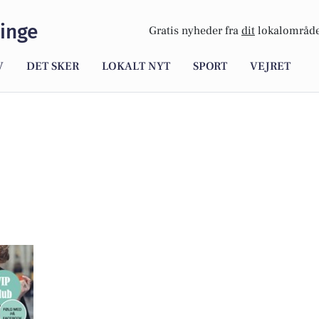
inge
Gratis nyheder fra
dit
lokalområde
V
DET SKER
LOKALT NYT
SPORT
VEJRET