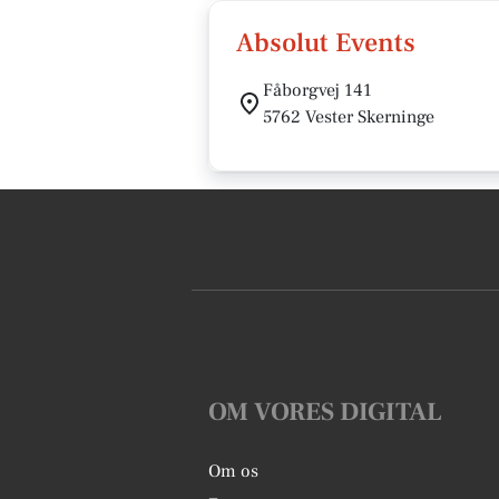
Absolut Events
Fåborgvej 141
5762 Vester Skerninge
OM VORES DIGITAL
Om os