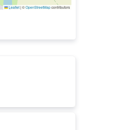
Leaflet
|
©
OpenStreetMap
contributors