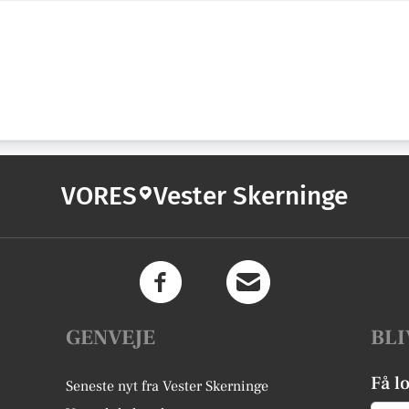
VORES
Vester Skerninge
GENVEJE
BLI
Få l
Seneste nyt fra Vester Skerninge