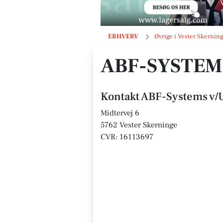
ABF-Systems v/Ulrik Fredegaard
ERHVERV
Øvrige i Vester Skernin
ABF-SYSTEM
Kontakt ABF-Systems v/
Midtervej 6
5762 Vester Skerninge
CVR: 16113697