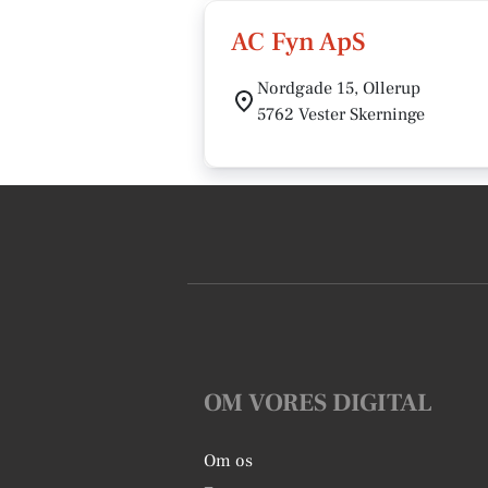
AC Fyn ApS
Nordgade 15, Ollerup
5762 Vester Skerninge
OM VORES DIGITAL
Om os