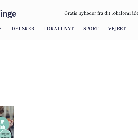
inge
Gratis nyheder fra
dit
lokalområde
V
DET SKER
LOKALT NYT
SPORT
VEJRET