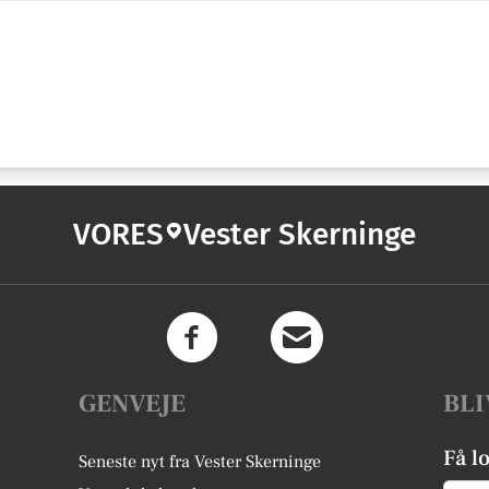
VORES
Vester Skerninge
GENVEJE
BLI
Få l
Seneste nyt fra Vester Skerninge