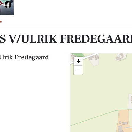
ge
S V/ULRIK FREDEGAAR
Ulrik Fredegaard
+
−