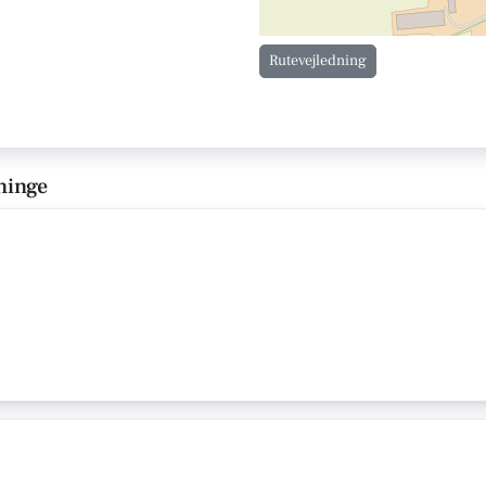
Rutevejledning
ninge