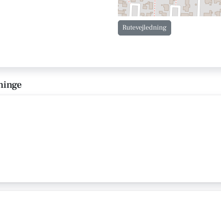
Rutevejledning
ninge