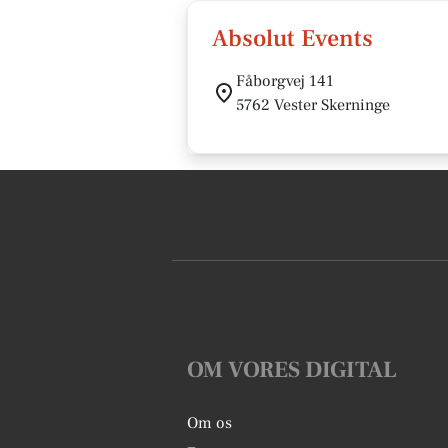
Absolut Events
Fåborgvej 141
5762 Vester Skerninge
OM VORES DIGITAL
Om os