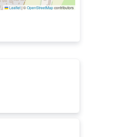
Leaflet
|
©
OpenStreetMap
contributors