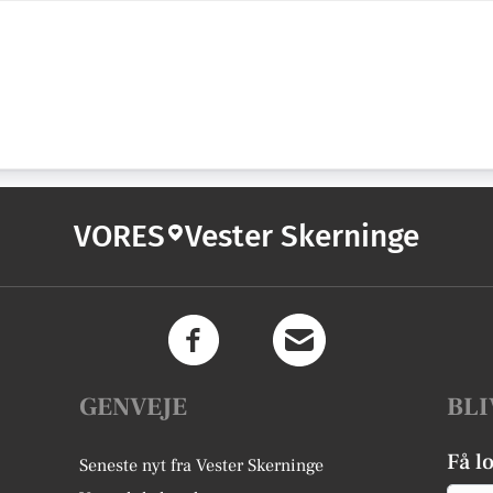
VORES
Vester Skerninge
GENVEJE
BLI
Få l
Seneste nyt fra Vester Skerninge