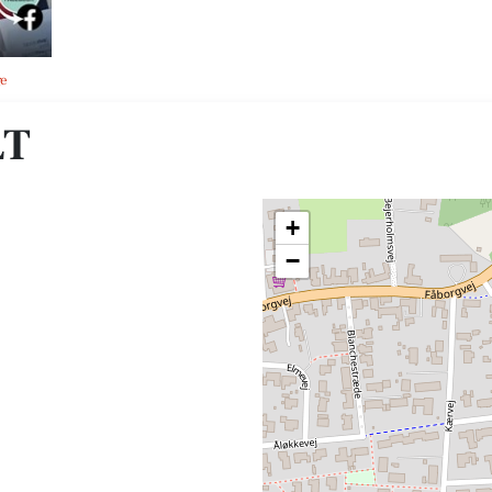
ge
LT
+
−