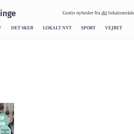
inge
Gratis nyheder fra
dit
lokalområde
V
DET SKER
LOKALT NYT
SPORT
VEJRET