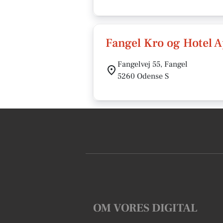
Fangel Kro og Hotel 
Fangelvej 55, Fangel
5260 Odense S
OM VORES DIGITAL