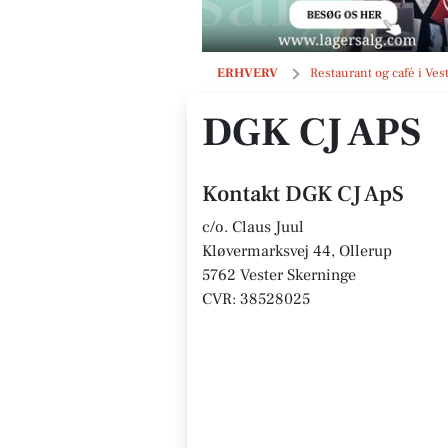
DGK CJ ApS
ERHVERV
Restaurant og café i Ve
DGK CJ APS
Kontakt DGK CJ ApS
c/o. Claus Juul
Kløvermarksvej 44, Ollerup
5762 Vester Skerninge
CVR: 38528025