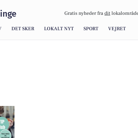
inge
Gratis nyheder fra
dit
lokalområde
V
DET SKER
LOKALT NYT
SPORT
VEJRET