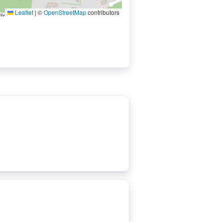
Leaflet
|
©
OpenStreetMap
contributors