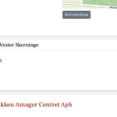
Rutevejledning
 Vester Skerninge
h
økken Amager Centret ApS