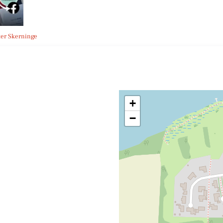
ster Skerninge
+
−