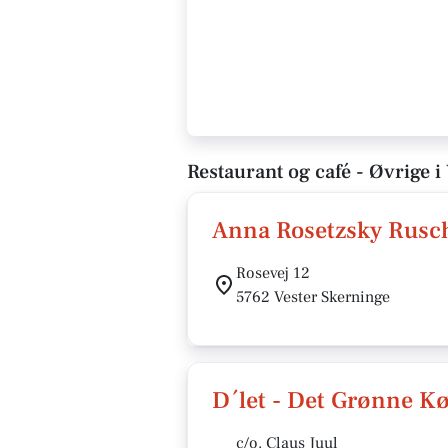
Restaurant og café - Øvrige i
Anna Rosetzsky Rusc
Rosevej 12
5762 Vester Skerninge
D´let - Det Grønne K
c/o. Claus Juul