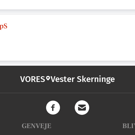
ApS
VORES
Vester Skerninge
GENVEJE
BLI