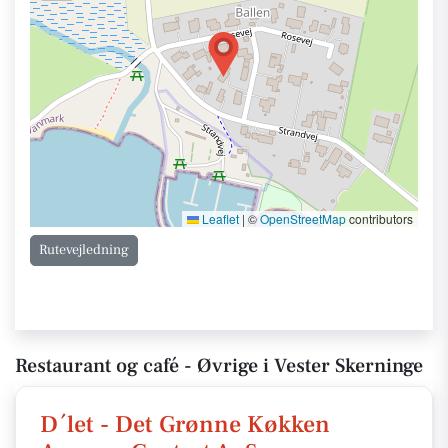
Leaflet
|
©
OpenStreetMap
contributors
Rutevejledning
Restaurant og café - Øvrige i Vester Skerninge
D´let - Det Grønne Køkken